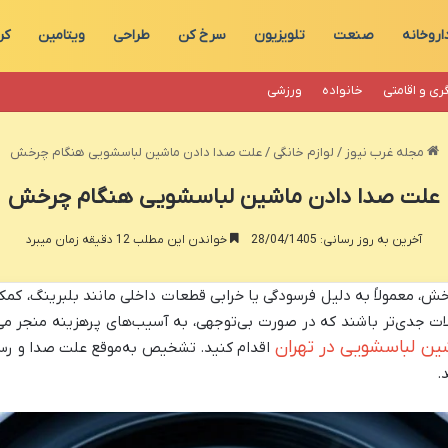
اروخانه
صنعت
تلویزیون
سرخ کن
طراحی
ویتامین
کر
ری و اقامتی
خانواده
ورزشی
مجله غرب نیوز
/
لوازم خانگی
/
علت صدا دادن ماشین لباسشویی هنگام چرخش
علت صدا دادن ماشین لباسشویی هنگام چرخش
آخرین به روز رسانی: 28/04/1405
خواندن این مطلب 12 دقیقه زمان میبرد
معمولاً به دلیل فرسودگی یا خرابی قطعات داخلی مانند بلبرینگ، کمک ف
لات جدی‌تر باشند که در صورت بی‌توجهی، به آسیب‌های پرهزینه منجر می
ین لباسشویی در تهران
اقدام کنید. تشخیص به‌موقع علت صدا و رس
.