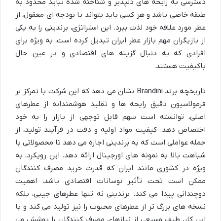
دسترسی به رایحه های دلپذیر و شناخته شده نباید محدود به
طبقه خاصی باشد و هر کسی باید بتواند با بودجه ای معقول، از
عطر مورد علاقه خود لذت ببرد. این استراتژی، برندینی را به یکی
از بازیگران مهم بازار عطر ایران تبدیل کرده است، به ویژه برای
افرادی که به دنبال گزینه های اقتصادی و در عین حال
باکیفیت هستند.
تاریخچه برند Brandini نشان می دهد که این شرکت با تمرکز بر
فرمولاسیون دقیق رایحه ها و تقلید هوشمندانه از عطرهای
اصلی، توانسته است سهم قابل توجهی از بازار را به خود
اختصاص دهد. کیفیت مواد اولیه و دقت در فرآیند تولید، از
جمله عواملی است که به برندینی اجازه می دهد تا محصولاتی با
شباهت بالا به نمونه های اورجینال ارائه دهد. این رویکرد، به
ویژه در کشوری مانند ایران که قدرت خرید مصرف کنندگان
ممکن است تحت تأثیر نوسانات اقتصادی باشد، اهمیت
دوچندانی پیدا می کند. برندینی نه تنها عطرهای جیبی، بلکه
نسخه های بزرگ تر از عطرهای محبوب را نیز تولید می کند و با
این کار، طیف وسیعی از نیازهای مصرف کنندگان را پوشش می