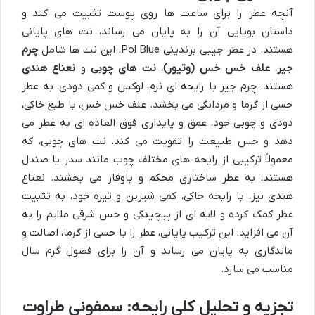
آنچه عطر را برای ساعت ها روی پوست تثبیت می کند و
داستان بویایی آن را به پایان می رساند، نت های پایانی
هستند. در عطر جیبی برندینی Pol Blue، این نت ها شامل
چرم
جیر
،
علف خس خس (وتیور)
،
نت های چوبی
و
نعناع هندی
هستند. چرم جیر با رایحه ای نرم، لوکس و کمی دودی، به عطر
حسی از گرما و مردانگی می بخشد. علف خس خس، با طبع خاکی،
دودی و چوبی خود، عمق و پایداری فوق العاده ای به عطر می
دهد و حس طبیعت را تقویت می کند. نت های چوبی، که
معمولاً ترکیبی از رایحه های مختلف چوب مانند سدر یا صندل
هستند، به عطر ساختاری محکم و باوقار می بخشند. نعناع
هندی نیز، با رایحه خاکی، کمی شیرین و تیره خود، به تثبیت
عطر کمک کرده و لایه ای از پیچیدگی و حس شرقی ملایم را به
آن می افزاید. این ترکیب پایانی، عطر را با حسی از گرما، اصالت و
ماندگاری به پایان می رساند و آن را برای فصول گرم سال
مناسب می سازد.
تجزیه و تحلیل کلی رایحه: سمفونی طراوت