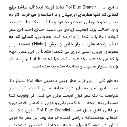
با این حال، Pol Blue Brandini
شاید گزینه ایده آلی نباشد برای
کسانی که تنها عطرهای اورجینال و با اصالت را می خرند
. اگر به
دنبال تجربه بویایی منحصر به فرد و خلاقیت یک عطار هستید
و به اصالت برند اهمیت زیادی می دهید، ممکن است این عطر
نتواند انتظارات شما را برآورده کند. همچنین،
کسانی که به
دنبال رایحه های بسیار خاص و نیش (Niche) هستند
و از
عطرهای جریان اصلی دوری می کنند، احتمالاً در این عطر، آنچه
را که می خواهند نخواهند یافت، چرا که Pol Blue بر پایه یک
رایحه بسیار محبوب و شناخته شده بنا شده است.
به طور کلی، ارزش خرید عطر جیبی برندینی Pol Blue بسیار بالا
است. این عطر تعادلی هوشمندانه میان قیمت، کیفیت و
شباهت به یک عطر گران قیمت برقرار می کند. اگر اولویت شما
دستیابی به رایحه ای خنک، دریایی و چوبی با قیمتی اقتصادی و
در قالبی قابل حمل است، Pol Blue Brandini بدون شک یک
انتخاب هوشمندانه و راضی کننده خواهد بود. این عطر به خوبی
نشان می دهد که برای تجربه رایحه ای دلنشین و محبوب،