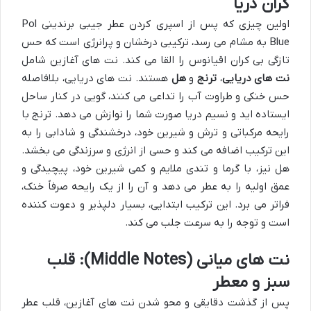
کران دریا
اولین چیزی که پس از اسپری کردن عطر جیبی برندینی Pol
Blue به مشام می رسد، ترکیبی درخشان و پرانرژی است که حس
تازگی بی کران اقیانوس را القا می کند. نت های آغازین شامل
نت های دریایی
،
ترنج
و
هل
هستند. نت های دریایی، بلافاصله
حس خنکی و طراوت آب را تداعی می کنند، گویی در کنار ساحل
ایستاده اید و نسیم دریا صورت شما را نوازش می دهد. ترنج با
رایحه مرکباتی و ترش و شیرین خود، درخشندگی و شادابی را به
این ترکیب اضافه می کند و حسی از انرژی و سرزندگی می بخشد.
هل نیز، با گرما و تندی ملایم و کمی شیرین خود، پیچیدگی و
عمق اولیه را به عطر می دهد و آن را از یک رایحه صرفاً خنک،
فراتر می برد. این ترکیب ابتدایی، بسیار دلپذیر و دعوت کننده
است و توجه را به سرعت جلب می کند.
نت های میانی (Middle Notes): قلب
سبز و معطر
پس از گذشت دقایقی و محو شدن نت های آغازین، قلب عطر