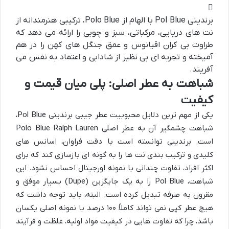
برندینی Pol Blue با الهام از Polo Blue، ترکیبی هنرمندانه از
نت های دریایی، مرکباتی، سبز و چوبی را ارائه می دهد که
طراوت بی کران اقیانوس و عمق جنگل های کهن را در هم
آمیخته و تجربه ای بی نظیر از شادابی و اعتماد به نفس می
آفریند.
شباهت به عطر اصلی: پلی میان قیمت و
کیفیت
یکی از مهم ترین دلایل محبوبیت عطر جیبی برندینی Pol Blue،
شباهت چشمگیر آن به عطر اصلی Polo Blue Ralph Lauren
است. برندینی توانسته است با دقت فراوان، اسانس های
کلیدی و ترکیب بندی نت ها را به گونه ای بازسازی کند که برای
اکثر افراد، تفاوت چندانی با نمونه اورجینال احساس نشود. این
شباهت، Pol Blue را به یک جایگزین (Dupe) بسیار موفق و
مقرون به صرفه تبدیل کرده است. البته، باید توجه داشت که
هیچ عطر کپی نمی تواند کاملاً ۱۰۰ درصد با نمونه اصلی یکسان
باشد، چرا که تفاوت هایی در کیفیت مواد اولیه، غلظت و فرآیند