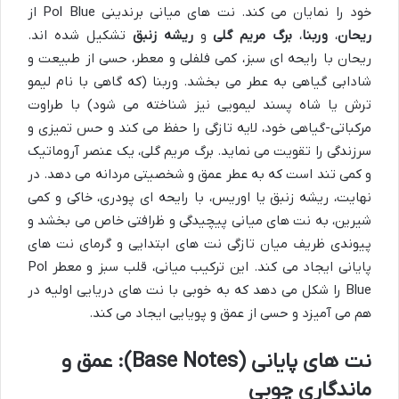
خود را نمایان می کند. نت های میانی برندینی Pol Blue از
ریحان
،
وربنا
،
برگ مریم گلی
و
ریشه زنبق
تشکیل شده اند.
ریحان با رایحه ای سبز، کمی فلفلی و معطر، حسی از طبیعت و
شادابی گیاهی به عطر می بخشد. وربنا (که گاهی با نام لیمو
ترش یا شاه پسند لیمویی نیز شناخته می شود) با طراوت
مرکباتی-گیاهی خود، لایه تازگی را حفظ می کند و حس تمیزی و
سرزندگی را تقویت می نماید. برگ مریم گلی، یک عنصر آروماتیک
و کمی تند است که به عطر عمق و شخصیتی مردانه می دهد. در
نهایت، ریشه زنبق یا اوریس، با رایحه ای پودری، خاکی و کمی
شیرین، به نت های میانی پیچیدگی و ظرافتی خاص می بخشد و
پیوندی ظریف میان تازگی نت های ابتدایی و گرمای نت های
پایانی ایجاد می کند. این ترکیب میانی، قلب سبز و معطر Pol
Blue را شکل می دهد که به خوبی با نت های دریایی اولیه در
هم می آمیزد و حسی از عمق و پویایی ایجاد می کند.
نت های پایانی (Base Notes): عمق و
ماندگاری چوبی