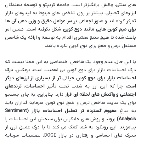
های سنتی، چالش برانگیزتر است. جامعه کریپتو و توسعه دهندگان
ابزارهای تحلیلی، بیشتر بر روی شاخص های مربوط به لیدرهای بازار
تمرکز کرده اند و هنوز
اجماعی بر سر عوامل دقیق و وزن دهی آن ها
برای میم کوین هایی مانند دوج کوین
شکل نگرفته است. همین امر
باعث شده تا هیچ منبع معتبری اقدام به توسعه و ارائه یک شاخص
مستقل ترس و طمع برای دوج کوین نکرده باشد.
با این حال، عدم وجود یک شاخص اختصاصی به این معنا نیست که
درک احساسات بازار برای دوج کوین بی اهمیت است. برعکس،
درک
احساسات بازار برای دوج کوین حیاتی تر از بسیاری از ارزهای دیگر
است،
چرا که این ارز به شدت تحت تأثیر
احساسات، ترندهای
اجتماعی و واکنش های لحظه ای
قرار دارد. بنابراین، به جای جستجو
برای یک سایت شاخص ترس و طمع دوج کوین، سرمایه گذاران باید
به سراغ
مفهوم گسترده تر تحلیل احساسات بازار (Sentiment
Analysis)
بروند و روش های جایگزین برای سنجش این احساسات را
بیاموزند. این رویکرد به شما کمک می کند تا با درک عمیق تری از
محرک های احساسی و رفتاری در بازار DOGE، تصمیمات سرمایه