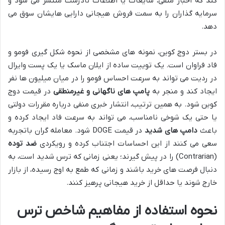
کند که اخبار منفی، شایعات یا اطلاعات نادرست منتشر می شود و
سرمایه گذاران را به سمت فروش هیجانی دارایی هایشان سوق می
دهد.
در بستر دوج کوین، نمونه های مشخصی از نحوه شکل گیری فومو و
فاد فراوان است. یک توییت ساده از ایلان ماسک یا یک پست وایرال
در ردیت می تواند به سرعت احساس فومو را در میان میلیون ها نفر
ایجاد کند و منجر به
پامپ های ناگهانی و غیرمنطقی
در قیمت دوج
کوین شود. به همین ترتیب، انتشار خبری منفی درباره مقررات دولتی
یا حتی یک شوخی نامناسب، می تواند به سرعت فاد ایجاد کرده و
باعث
دامپ های شدید
در قیمت DOGE شود. معامله گران باتجربه
سعی می کنند از این احساسات اجتناب کرده و رویکردی
ضد توده
(Contrarian) را در پیش گیرند؛ یعنی زمانی که ترس شدید است، به
دنبال فرصت های خرید باشند و زمانی که طمع به اوج رسیده، از بازار
خارج شوند یا حداقل از خرید هیجانی پرهیز کنند.
نحوه استفاده از مفاهیم شاخص ترس