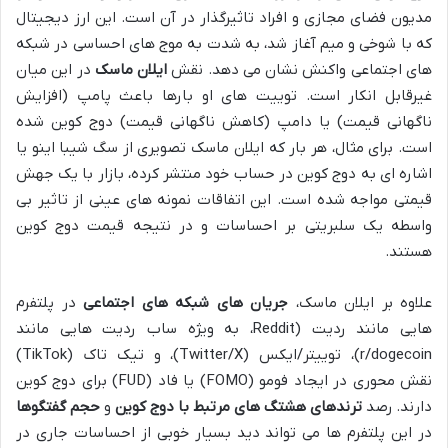
مدیون فضای مجازی و افراد تاثیرگذار در آن است. این ارز دیجیتال
که با شوخی و میم آغاز شد، به شدت به موج های احساسی در شبکه
های اجتماعی واکنش نشان می دهد. نقش
ایلان ماسک
در این میان
غیرقابل انکار است. توییت های او بارها باعث پامپ (افزایش
ناگهانی قیمت) یا دامپ (کاهش ناگهانی قیمت) دوج کوین شده
است. برای مثال، هر بار که ایلان ماسک تصویری از سگ شیبا اینو یا
اشاره ای به دوج کوین در حساب خود منتشر کرده، بازار با یک جهش
قیمتی مواجه شده است. این اتفاقات نمونه های عینی از تاثیر بی
واسطه یک سلبریتی بر احساسات و در نتیجه قیمت دوج کوین
هستند.
علاوه بر ایلان ماسک،
جریان های شبکه های اجتماعی
در پلتفرم
هایی مانند ردیت (Reddit، به ویژه ساب ردیت هایی مانند
r/dogecoin)، توییتر/ایکس (Twitter/X)، و تیک تاک (TikTok)
نقش محوری در ایجاد فومو (FOMO) یا فاد (FUD) برای دوج کوین
دارند. رصد
ترندهای هشتگ های مرتبط با دوج کوین
و
حجم گفتگوها
در این پلتفرم ها می تواند دید بسیار خوبی از احساسات جاری در