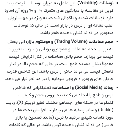
نوسانات (Volatility):
این عامل به میزان نوسانات قیمت بیت
کوین در مقایسه با میانگین های متحرک ۳۰ و ۹۰ روزه آن اشاره
دارد. نوسانات شدید و ناگهانی قیمت، به ویژه در جهت نزولی،
اغلب نشانه ای از ترس در بازار است، در حالی که نوسانات
صعودی می تواند نشان دهنده طمع باشد.
حجم معاملات (Trading Volume) و مومنتوم بازار:
این بخش
به بررسی حجم معاملات و همچنین پویایی و سرعت تغییرات
قیمت می پردازد. حجم بالای معاملات در کنار افزایش قیمت
معمولاً نشان دهنده طمع است، در حالی که حجم بالا در کنار
کاهش قیمت می تواند حاکی از ترس باشد. این شاخص قدرت
جریان های ورودی و خروجی سرمایه را نیز مد نظر قرار می دهد.
رسانه (Social Media) و احساسات:
تحلیلگرانی که شاخص
ترس و طمع را ایجاد می کنند، به بررسی حجم و کیفیت
گفتگوها در شبکه های اجتماعی مختلف نظیر توییتر (X)، ردیت
(Reddit) و سایر پلتفرم ها می پردازند. افزایش بحث ها در
مورد کلمات کلیدی مرتبط با ترس (مانند تصحیح یا بازار
خرسی) می تواند نشان دهنده ترس باشد، در حالی که کلمات