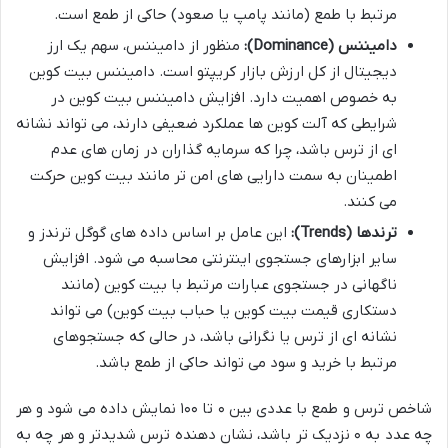
مرتبط با طمع (مانند پامپ یا صعود) حاکی از طمع است.
دامیننس (Dominance):
منظور از دامیننس، سهم یک ارز
دیجیتال از کل ارزش بازار کریپتو است. دامیننس بیت کوین
به خصوص اهمیت دارد. افزایش دامیننس بیت کوین در
شرایطی که آلت کوین ها عملکرد ضعیفی دارند، می تواند نشانه
ای از ترس باشد، چرا که سرمایه گذاران در زمان های عدم
اطمینان به سمت دارایی های امن تر مانند بیت کوین حرکت
می کنند.
ترندها (Trends):
این عامل بر اساس داده های گوگل ترندز و
سایر ابزارهای جستجوی اینترنتی محاسبه می شود. افزایش
ناگهانی در جستجوی عبارات مرتبط با بیت کوین (مانند
دستکاری قیمت بیت کوین یا حباب بیت کوین) می تواند
نشانه ای از ترس یا نگرانی باشد، در حالی که جستجوهای
مرتبط با خرید و سود می تواند حاکی از طمع باشد.
شاخص ترس و طمع با عددی بین ۰ تا ۱۰۰ نمایش داده می شود و هر
چه عدد به ۰ نزدیک تر باشد، نشان دهنده ترس شدیدتر و هر چه به