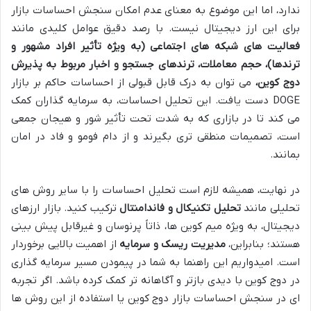
ندارد، اما این موضوع به معنای عدم امکان سنجش احساسات بازار
برای این ارز دیجیتال نیست. با رصد دقیق عوامل کلیدی مانند
فعالیت های شبکه های اجتماعی (به ویژه تأثیر افراد مشهور و
ترندها)، حجم معاملات، ترندهای جستجو و اخبار مربوط به پذیرش
دوج کوین،
می توان به درک قابل قبولی از احساسات حاکم بر بازار
DOGE دست یافت. این تحلیل احساسات، به سرمایه گذاران کمک
می کند تا در بازاری که به شدت تحت تأثیر شور و هیجان جمعی
است، تصمیمات منطقی تری بگیرند و از دام فومو و فاد در امان
بمانند.
در نهایت، همیشه لازم است تحلیل احساسات را با سایر روش های
تحلیلی مانند
تحلیل تکنیکال و فاندامنتال
ترکیب کنید. بازار ارزهای
دیجیتال، به ویژه میم کوین ها، ذاتاً پرنوسان و غیرقابل پیش بینی
هستند؛ بنابراین،
مدیریت ریسک و سرمایه
از اهمیت بالایی برخوردار
است. امیدواریم این راهنما به شما در پیمودن مسیر سرمایه گذاری
در دوج کوین با دیدی بازتر و آگاهانه تر کمک کرده باشد. اگر تجربه
ای در سنجش احساسات بازار دوج کوین یا استفاده از این روش ها