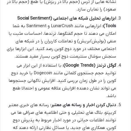
نشانه هایی از ترس (حجم بالا در ریزش) یا طمع (حجم بالا در
صعود) را نمایان سازد.
ابزارهای تحلیل شبکه های اجتماعی (Social Sentiment
Tools):
ابزارهایی مانند LunarCrush و Santiment به شما
امکان می دهند تا حجم گفتگوها، ترندها، احساسات مثبت یا
منفی (بولیش/بریش) و تعاملات کاربران را در شبکه های
اجتماعی مختلف در مورد دوج کوین رصد کنید. این ابزارها برای
سنجش سوشال سنتیمنت دوج کوین بسیار مفید هستند.
گوگل ترندز (Google Trends):
با استفاده از این ابزار می
توانید حجم جستجوی کلماتی مانند Dogecoin یا خرید دوج
کوین را در طول زمان بررسی کنید. افزایش ناگهانی جستجوها
می تواند نشان دهنده افزایش علاقه عمومی و احتمالا طمع
باشد.
دنبال کردن اخبار و رسانه های معتبر:
رسانه های خبری معتبر
کریپتو، بلاگ های تحلیلی، و حتی اطلاعیه های صرافی ها می
توانند اطلاعات حیاتی در مورد اخبار مربوط به پذیرش دوج
کوین، همکاری های جدید، یا مسائل نظارتی ارائه دهند که