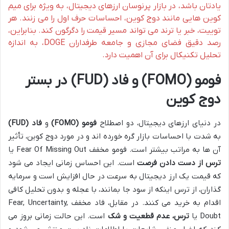
یادتان باشد، در بازار پرنوسان ارزهای دیجیتال، به ویژه برای میم
کوین هایی مانند دوج کوین، احساسات حرف اول را می زنند. هر
توییت، خبر یا ترند می تواند مسیر قیمت را دگرگون کند. بنابراین،
رصد دقیق فضای مجازی و جامعه طرفداران DOGE، به اندازه
تحلیل تکنیکال برای آن اهمیت دارد.
فومو (FOMO) و فاد (FUD) در بستر
دوج کوین
در دنیای ارزهای دیجیتال، دو اصطلاح
فومو (FOMO)
و
فاد (FUD)
به شدت با احساسات بازار گره خورده اند و در مورد دوج کوین، تأثیر
آن ها به مراتب بیشتر است. فومو مخفف Fear Of Missing Out یا
ترس از دست دادن فرصت
است. این احساس زمانی ایجاد می شود
که قیمت یک ارز دیجیتال به سرعت در حال افزایش است و سرمایه
گذاران، از ترس اینکه از سود جا بمانند، با عجله و بدون تحلیل کافی
اقدام به خرید می کنند. در مقابل، فاد مخفف Fear, Uncertainty,
Doubt یا
ترس، عدم قطعیت و شک
است. این حالت زمانی بروز می