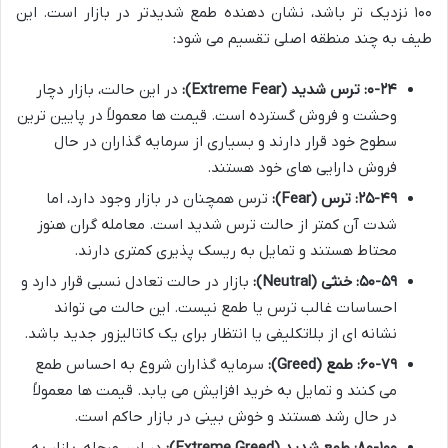
۱۰۰ نزدیک تر باشد، نشان دهنده طمع شدیدتر در بازار است. این
طیف به چند منطقه اصلی تقسیم می شود:
۰-۲۴: ترس شدید (Extreme Fear):
در این حالت، بازار دچار
وحشت و فروش گسترده است. قیمت ها معمولاً در پایین ترین
سطوح خود قرار دارند و بسیاری از سرمایه گذاران در حال
فروش دارایی های خود هستند.
۲۵-۴۹: ترس (Fear):
ترس همچنان در بازار وجود دارد، اما
شدت آن کمتر از حالت ترس شدید است. معامله گران هنوز
محتاط هستند و تمایل به ریسک پذیری کمتری دارند.
۵۰-۵۹: خنثی (Neutral):
بازار در حالت تعادل نسبی قرار دارد و
احساسات غالب ترس یا طمع نیست. این حالت می تواند
نشانه ای از بلاتکلیفی یا انتظار برای یک کاتالیزور جدید باشد.
۶۰-۷۹: طمع (Greed):
سرمایه گذاران شروع به احساس طمع
می کنند و تمایل به خرید افزایش می یابد. قیمت ها معمولاً
در حال رشد هستند و خوش بینی در بازار حاکم است.