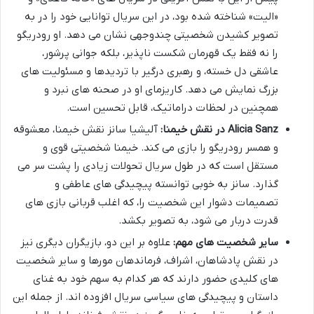
«الیت» شناخته شده بود، در این سریال توانایی خود را در به
تصویر کشیدن شخصیتی چندوجهی نشان می دهد. او رودریگو
را نه فقط یک قهرمان شکست ناپذیر، بلکه جوانی پرشور،
عاشقی دل خسته، و رهبری درگیر با تردیدها و مسئولیت های
بزرگ نمایش می دهد. کاریزمای او در صحنه های نبرد و
همچنین در لحظات دراماتیک، قابل تحسین است.
Alicia Sanz در نقش خیمنا:
آلیشیا سانز نقش خیمنا، معشوقه
و همسر رودریگو را بازی می کند. خیمنا شخصیتی قوی و
مستقل است که در طول سریال تحولات زیادی را پشت سر می
گذارد. سانز به خوبی توانسته پیچیدگی های عاطفی و
تصمیمات دشوار این شخصیت را، که اغلب قربانی بازی های
قدرت دربار می شود، به تصویر بکشد.
سایر شخصیت های مهم:
علاوه بر این دو، بازیگران دیگری نیز
در نقش پادشاهان، اشراف، فرماندهان مورها و سایر شخصیت
های کلیدی حضور دارند که هر کدام به سهم خود به غنای
داستان و پیچیدگی های سیاسی سریال افزوده اند. از جمله این