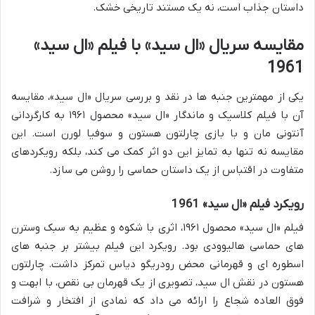
داستان جذاب است، نه یک مستند تاریخی خشک.
مقایسه سریال «ال سید» با فیلم «ال سید»
1961
یکی از مهمترین جنبه ها در نقد و بررسی سریال «ال سید»، مقایسه
آن با فیلم کلاسیک و ماندگار «ال سید» محصول ۱۹۶۱ به کارگردانی
آنتونی مان و با بازی چارلتون هستون و سوفیا لورن است. این
مقایسه نه تنها به تمایز این دو اثر کمک می کند، بلکه رویکردهای
متفاوت در اقتباس از یک داستان حماسی را روشن می سازد.
رویکرد فیلم «ال سید» 1961
فیلم «ال سید» محصول ۱۹۶۱، اثری با شکوه و عظیم به سبک وسترن
های حماسی هالیوودی بود. رویکرد این فیلم بیشتر بر جنبه های
اسطوره ای و قهرمانی محض رودریگو دیاس تمرکز داشت. چارلتون
هستون در نقش ال سید، تصویری از یک قهرمان بی نقص، با ابهت و
فوق العاده شجاع را ارائه می داد که نمادی از افتخار و شرافت