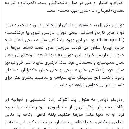
احترام و اعتبار او حتی در میان دشمنانش است. «کمپئادور» نیز به
معنای «قهرمان» یا «مبارز چیره دست» است.
دوران زندگی ال سید همزمان با یکی از پرچالش ترین و پیچیده ترین
دوره های تاریخ اسپانیا، یعنی دوران بازپس گیری یا «رکنکیستا»
(Reconquista) بود. در این دوره، پادشاهی های مسیحی شمال شبه
جزیره ایبریا تلاش می کردند سرزمین های تحت تسلط مورها در
جنوب را بازپس گیرند. این دوران نه تنها شاهد نبردهای بی شمار
میان مسیحیان و مسلمانان بود، بلکه درگیری های داخلی فراوانی نیز
میان خود پادشاهی های مسیحی و حتی میان حکمرانان مسلمان
وجود داشت. این پیچیدگی های سیاسی و مذهبی، بستری غنی برای
داستان سرایی حماسی فراهم کرده است.
رودریگو دیاس به عنوان یک اشراف زاده کستیلایی و شوالیه ای
وفادار به دربار، زندگی ای پر از ماجراجویی، نبرد و خیانت را تجربه
کرد. او نه تنها علیه مورها جنگید، بلکه گاهی اوقات به دلایل
سیاسی و نظامی، به پادشاهان مسلمان نیز خدمت کرد. این جنبه از