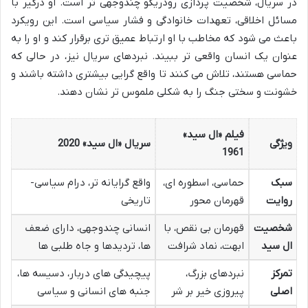
در سریال، شخصیت پردازی رودریگو چندوجهی تر است. او درگیر با
مسائل اخلاقی، تعهدات خانوادگی و فشار سیاسی است. این رویکرد
باعث می شود که مخاطب با او ارتباط عمیق تری برقرار کند و او را به
عنوان یک انسان واقعی تر ببیند. نبردهای سریال نیز، در حالی که
حماسی هستند، تلاش می کنند تا واقع گرایی بیشتری داشته باشند و
خشونت و سختی جنگ را به شکلی ملموس تر نشان دهند.
فیلم «ال سید»
ویژگی
سریال «ال سید» 2020
1961
سبک
حماسی، اسطوره ای،
واقع گرایانه تر، درام سیاسی-
روایت
قهرمان محور
تاریخی
شخصیت
قهرمان بی نقص، با
انسانی چندوجهی، دارای ضعف
ال سید
ابهت، نماد شرافت
ها، تردیدها و جاه طلبی ها
تمرکز
نبردهای بزرگ،
پیچیدگی های دربار، دسیسه ها،
اصلی
پیروزی خیر بر شر
جنبه های انسانی و سیاسی