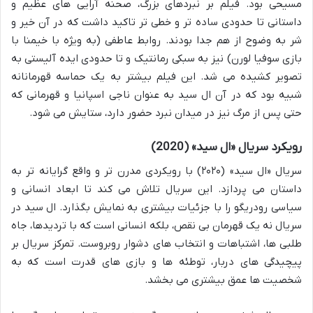
مسیحی بود. فیلم بر نبردهای بزرگ، صحنه آرایی های عظیم و
داستانی تا حدودی ساده تر و خطی تر تاکید داشت که در آن خیر و
شر به وضوح از هم جدا بودند. روابط عاطفی (به ویژه با خیمنا با
بازی سوفیا لورن) نیز به سبکی رمانتیک و تا حدودی ایده آلیستی به
تصویر کشیده می شد. این فیلم بیشتر به یک حماسه قهرمانانه
شبیه بود که در آن ال سید به عنوان ناجی اسپانیا و قهرمانی که
حتی پس از مرگ نیز در میدان نبرد حضور دارد، ستایش می شود.
رویکرد سریال «ال سید» (2020)
سریال «ال سید» (۲۰۲۰) با رویکردی مدرن تر و واقع گرایانه تر به
داستان می پردازد. این سریال تلاش می کند تا ابعاد انسانی و
سیاسی رودریگو را با جزئیات بیشتری به نمایش بگذارد. ال سید در
سریال نه یک قهرمان بی نقص، بلکه انسانی است که با تردیدها، جاه
طلبی ها، اشتباهات و انتخاب های دشوار روبروست. تمرکز سریال بر
پیچیدگی های دربار، توطئه ها و بازی های قدرت است که به
شخصیت ها عمق بیشتری می بخشد.