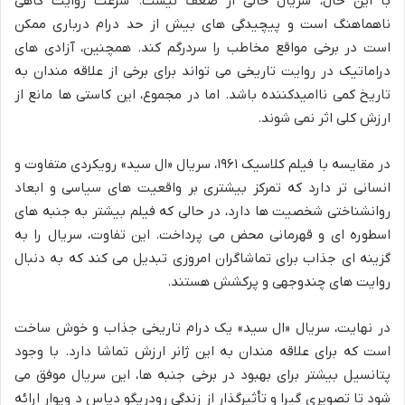
با این حال، سریال خالی از ضعف نیست. سرعت روایت گاهی
ناهماهنگ است و پیچیدگی های بیش از حد درام درباری ممکن
است در برخی مواقع مخاطب را سردرگم کند. همچنین، آزادی های
دراماتیک در روایت تاریخی می تواند برای برخی از علاقه مندان به
تاریخ کمی ناامیدکننده باشد. اما در مجموع، این کاستی ها مانع از
ارزش کلی اثر نمی شوند.
در مقایسه با فیلم کلاسیک ۱۹۶۱، سریال «ال سید» رویکردی متفاوت و
انسانی تر دارد که تمرکز بیشتری بر واقعیت های سیاسی و ابعاد
روانشناختی شخصیت ها دارد، در حالی که فیلم بیشتر به جنبه های
اسطوره ای و قهرمانی محض می پرداخت. این تفاوت، سریال را به
گزینه ای جذاب برای تماشاگران امروزی تبدیل می کند که به دنبال
روایت های چندوجهی و پرکشش هستند.
در نهایت، سریال «ال سید» یک درام تاریخی جذاب و خوش ساخت
است که برای علاقه مندان به این ژانر ارزش تماشا دارد. با وجود
پتانسیل بیشتر برای بهبود در برخی جنبه ها، این سریال موفق می
شود تا تصویری گیرا و تأثیرگذار از زندگی رودریگو دیاس د ویوار ارائه