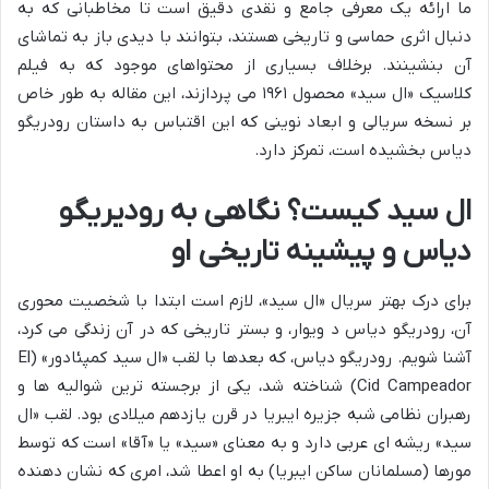
ما ارائه یک معرفی جامع و نقدی دقیق است تا مخاطبانی که به
دنبال اثری حماسی و تاریخی هستند، بتوانند با دیدی باز به تماشای
آن بنشینند. برخلاف بسیاری از محتواهای موجود که به فیلم
کلاسیک «ال سید» محصول ۱۹۶۱ می پردازند، این مقاله به طور خاص
بر نسخه سریالی و ابعاد نوینی که این اقتباس به داستان رودریگو
دیاس بخشیده است، تمرکز دارد.
ال سید کیست؟ نگاهی به رودیریگو
دیاس و پیشینه تاریخی او
برای درک بهتر سریال «ال سید»، لازم است ابتدا با شخصیت محوری
آن، رودریگو دیاس د ویوار، و بستر تاریخی که در آن زندگی می کرد،
آشنا شویم. رودریگو دیاس، که بعدها با لقب «ال سید کمپئادور» (El
Cid Campeador) شناخته شد، یکی از برجسته ترین شوالیه ها و
رهبران نظامی شبه جزیره ایبریا در قرن یازدهم میلادی بود. لقب «ال
سید» ریشه ای عربی دارد و به معنای «سید» یا «آقا» است که توسط
مورها (مسلمانان ساکن ایبریا) به او اعطا شد، امری که نشان دهنده