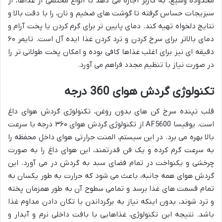
محدوده وسیع، به کاربر اجازه می دهد تا انواع مختلفی از غذاها، از
سبزیجات حساس گرفته تا گوشت های ضخیم و نان، را با دقت بالا و
نتایج دلخواه تهیه کند. دمای پایین تر برای گرم کردن یا پخت آرام و
دمای بالاتر برای سرخ کردن و ترد کردن غذا ایده آل است. تایمر ۶۰
دقیقه ای نیز برای اغلب غذاها کافی بوده و امکان پخت طولانی تر را
در صورت نیاز با تنظیم مجدد فراهم می آورد.
تکنولوژی گردش هوای 360 درجه
قلب تپنده سرخ کن های بدون روغن، تکنولوژی گردش هوای داغ
است. یوفیسا AF5600 از تکنولوژی گردش هوای ۳۶۰ درجه با سرعت
بالا بهره می برد. در این سیستم، المنت حرارتی هوای داخل محفظه را
به سرعت گرم کرده و یک فن قدرتمند، این هوای داغ را به صورت
چرخشی و یکنواخت در تمام فضای سبد به گردش در می آورد. این
گردش هوای همه جانبه، باعث می شود که حرارت به طور یکسان به
تمام قسمت های غذا برسد و تمامی سطوح آن به طور همزمان پخته
و ترد شوند، بدون اینکه نیاز به برگرداندن یا تکان دادن مداوم غذا
باشد. نتیجه این تکنولوژی، غذاهایی با بافت داخلی نرم و آبدار و