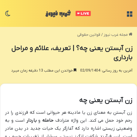
منو
تغی
مجله غرب نیوز
/
قوانین حقوقی
زن آبستن یعنی چه؟ | تعریف، علائم و مراحل
بارداری
آخرین به روز رسانی: 02/09/1404
خواندن این مطلب 13 دقیقه زمان میبرد
زن آبستن یعنی چه
زن آبستن به معنای زن یا مادینه هر حیوانی است که فرزندی را در
رحم خود حمل می کند. این واژه مترادف
حامله
و
باردار
است و به
وضعیتی زیستی اشاره دارد که آغازگر یک حیات جدید در بدن مادر
است. این فرآیند شگفت انگیز زیستی، سرشار از تغییرات جسمی و