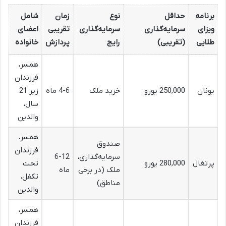
برنامه
حداقل
نوع
زمان
شامل
ویزای
سرمایه‌گذاری
سرمایه‌گذاری
تقریبی
اعضای
طلایی
(تقریبی)
رایج
پردازش
خانواده
همسر،
فرزندان
یونان
250,000 یورو
خرید ملک
4-6 ماه
زیر 21
سال،
والدین
همسر،
صندوق
فرزندان
سرمایه‌گذاری،
6-12
پرتغال
280,000 یورو
تحت
ملک (در برخی
ماه
تکفل،
مناطق)
والدین
همسر،
فرزندان