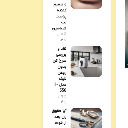
و ترمیم
کننده
پوست
لب
هرباسین
3 روز
پیش
نقد و
بررسی
سرخ کن
بدون
روغن
لایف
مدل li-
550
3 روز
پیش
آیا حقوق
زن بعد
از فوت