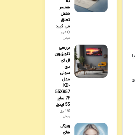
به
همسر
شاغل
تعلق
می گیرد
4 روز
پیش
بررسی
تلویزیون
ا
ال ای
دی
سونی
ی
مدل
KD-
55X857
7F سایز
55 اینچ
4 روز
پیش
ویژگی
های