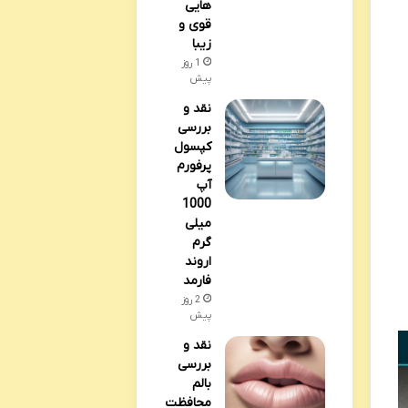
هایی
قوی و
زیبا
1 روز
پیش
نقد و
بررسی
کپسول
پرفورم
آپ
1000
میلی
گرم
اروند
فارمد
2 روز
پیش
نقد و
بررسی
بالم
محافظت