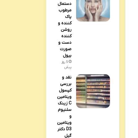
دستمال
مرطوب
پاک
کننده و
روشن
کننده
دست و
صورت
بیول
5 روز
پیش
نقد و
بررسی
کپسول
ویتامین
C زینک
سلنیوم
و
ویتامین
D3 دکتر
گیل