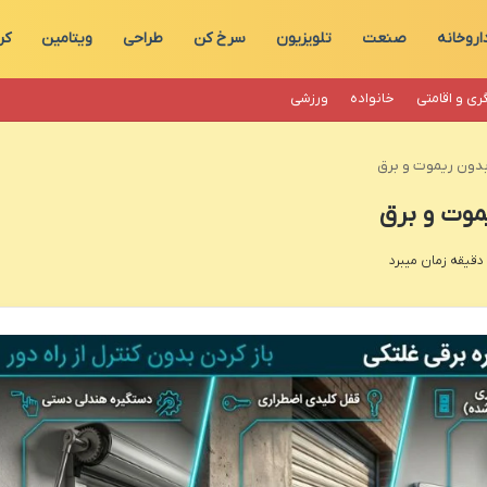
اروخانه
صنعت
تلویزیون
سرخ کن
طراحی
ویتامین
کر
ری و اقامتی
خانواده
ورزشی
 بدون ریموت و برق
موت و برق