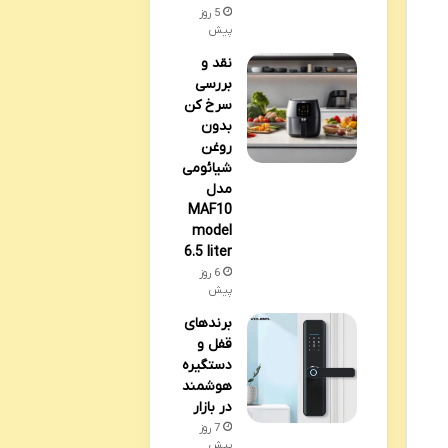
5 روز
پیش
نقد و
بررسی
سرخ کن
بدون
روغن
شیائومی
مدل
MAF10
model
6.5 liter
6 روز
پیش
برندهای
قفل و
دستگیره
هوشمند
در بازار
7 روز
پیش