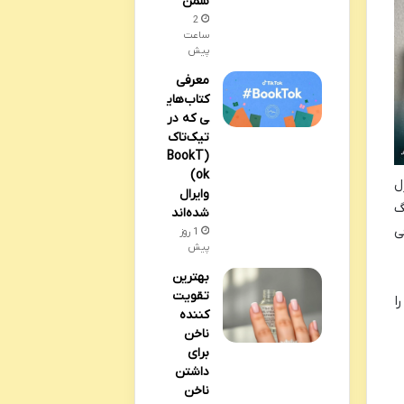
سمن
2
ساعت
پیش
معرفی
کتاب‌های
ی که در
تیک‌تاک
(BookT
ok)
ل
وایرال
گ
شده‌اند
ی
1 روز
پیش
بهترین
تقویت
ا
کننده
ناخن
برای
داشتن
ناخن