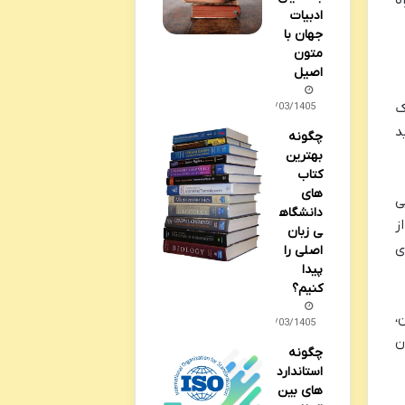
ادبیات
جهان با
متون
اصیل
ک
31/03/1405
د
چگونه
بهترین
کتاب
های
ی
دانشگاه
ز
ی زبان
ی
اصلی را
پیدا
کنیم؟
،
14/03/1405
ن
چگونه
استاندارد
های بین