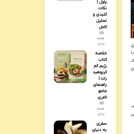
پاول |
نکات
کلیدی و
تحلیل
کامل
2
هفته
پیش
ی
ا
خلاصه
کتاب
ک
رژیم کم
ی
کربوهید
رات |
راهنمای
جامع
لاغری
3
،
هفته
ی
پیش
سفری
به دنیای