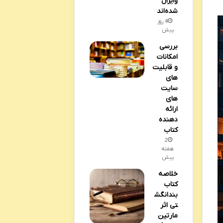
وایرال
شده‌اند
4 روز
پیش
بررسی
امکانات
و قابلیت
های
سایت
های
ارائه
دهنده
کتاب
2
هفته
پیش
خلاصه
کتاب
بندانگش
تی اثر
مارتین