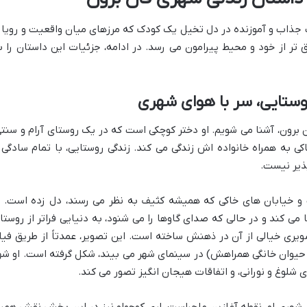
جذاب و آموزنده در دل تخیل یک کودک که مرزهای میان واقعیت و رویا ر
ر از خود و محیط پیرامون می رسد. در ادامه، جزئیات این داستان را ب
برون، آشنا می شویم. او دختر کوچکی است که در یک روستای آرام و سنتی
ی به همراه خانواده اش زندگی می کند. زندگی روستایی، با تمام سادگی 
ذیر نیست.
 و خیابان های خاکی که همیشه کثیف به نظر می رسند، دل زده است. ا
می کند و در حالی که صدای گاوها را می شنود، به دنیایی فراتر از روستا
ری خیالی از آن در ذهنش ساخته است. این تصویر، عمدتاً از طریق فیل
 حیوان خانگی همراهش) در سینمای شهر می بیند، شکل گرفته است. او شه
ی شلوغ و نورانی، و اتفاقات هیجان انگیز تصور می کند.
 شهری او، نقطه آغازین ماجراست. لری کوچولو نیز در این بخش نقش همرا