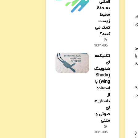
المللی
به حفظ
محیط
ر
زیست
ی
کمک می
کنند؟
08/03/1405
ی
ا
تکنیک‌ه
ای
ه
شدوینگ
(Shado
wing) با
ه
استفاده
از
،
داستان‌ه
ای
صوتی و
متنی
و
02/03/1405