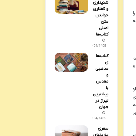
شنیداری
و گفتاری
ا
خواندن
ه
متن
اصلی
کتاب‌ها
13/04/1405
کتاب‌ها
،
ی
و
مذهبی
و
مقدس
با
و
بیشترین
ی
تیراژ در
م
جهان
ر
06/04/1405
سفری
به دنیای
ه