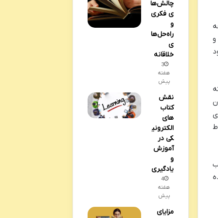
چالش‌ها
ی فکری
و
ه
راه‌حل‌ها
و
ی
د
خلاقانه
3
هفته
پیش
ه
نقش
ن
کتاب
ی
های
ط
الکترونی
کی در
آموزش
و
ب
یادگیری
ه
4
هفته
پیش
مزایای