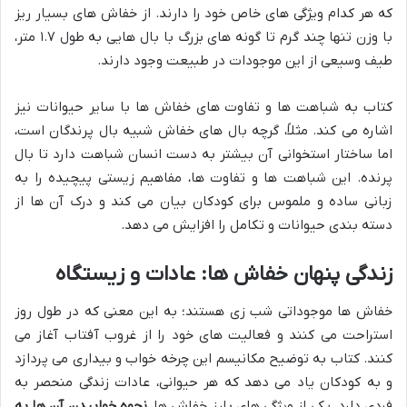
که هر کدام ویژگی های خاص خود را دارند. از خفاش های بسیار ریز
با وزن تنها چند گرم تا گونه های بزرگ با بال هایی به طول ۱.۷ متر،
طیف وسیعی از این موجودات در طبیعت وجود دارند.
کتاب به شباهت ها و تفاوت های خفاش ها با سایر حیوانات نیز
اشاره می کند. مثلاً، گرچه بال های خفاش شبیه بال پرندگان است،
اما ساختار استخوانی آن بیشتر به دست انسان شباهت دارد تا بال
پرنده. این شباهت ها و تفاوت ها، مفاهیم زیستی پیچیده را به
زبانی ساده و ملموس برای کودکان بیان می کند و درک آن ها از
دسته بندی حیوانات و تکامل را افزایش می دهد.
زندگی پنهان خفاش ها: عادات و زیستگاه
خفاش ها موجوداتی شب زی هستند؛ به این معنی که در طول روز
استراحت می کنند و فعالیت های خود را از غروب آفتاب آغاز می
کنند. کتاب به توضیح مکانیسم این چرخه خواب و بیداری می پردازد
و به کودکان یاد می دهد که هر حیوانی، عادات زندگی منحصر به
فردی دارد. یکی از ویژگی های بارز خفاش ها،
نحوه خوابیدن آن ها به