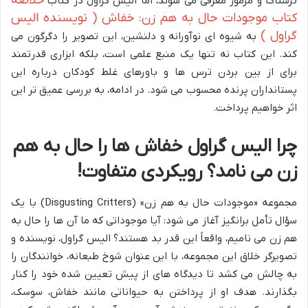
خلاصه
ترسناک و مرموز معرفی می شوند، اما الیس گراول در کتاب
کتاب موجودات حال به هم زن: خفاش ( نویسنده الیس
گراول )
به شیوه ای نوآورانه و دلنشین، این تصویر را دگرگون می
کند. این کتاب نه تنها یک منبع علمی است، بلکه ابزاری قدرتمند
برای از بین بردن ترس ها و باورهای غلط کودکان درباره این
پستانداران پرنده محسوب می شود. در ادامه، به بررسی عمیق تر این
اثر خواهیم پرداخت.
چرا الیس گراول خفاش ها را حال به هم
زن می نامد؟ رویکردی متفاوت!
مجموعه «موجودات حال به هم زن» (Disgusting Critters) با یک
سؤال تأمل برانگیز آغاز می شود: آیا موجوداتی که ما آن ها را حال به
هم زن می نامیم، واقعاً این قدر بد هستند؟ الیس گراول، نویسنده و
تصویرگر خلاق این مجموعه، با این عنوان شوخ طبعانه، خوانندگان را
به چالش می کشد تا دیدگاه های از پیش تعیین شده خود را کنار
بگذارند. هدف او از پرداختن به حیواناتی مانند خفاش، سوسک،