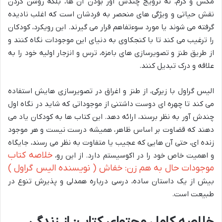
مگس و کرم، نه ترویج چندش آور بودن آن ها، بلکه روشن کردن
نقش حیاتی و ویژگی های منحصر به فردشان است که اغلب نادیده
گرفته می شوند یا مورد سوءتفاهم قرار می گیرند. این رویکرد، کودکان
را ترغیب می کند تا با کنجکاوی به دنیای این موجودات نگاه کنند و
از طریق طنز و تصویرسازی های بامزه، ترس و انزجار اولیه خود را به
علاقه و درک تبدیل کنند.
الیس گراول با زیرکی، از طنز و اغراق در تصویرسازی هایش استفاده
می کند تا چهره ای دوست داشتنی از موجوداتی که شاید در نگاه اول
چندش آور به نظر برسند، ارائه دهد. این کتاب ها به کودکان یاد می
دهند که قضاوت بر اساس ظاهر، همیشه درست نیست و هر موجود
زنده ای، حتی آن هایی که عجیب یا متفاوت به نظر می رسند، جایگاه
خلاصه کتاب
و اهمیت خاص خود را در اکوسیستم دارد. از این رو،
موجودات حال به هم زن: خفاش ( نویسنده الیس گراول )
بیش از یک داستان ساده، درسی درباره همدلی و پذیرش تنوع در
طبیعت است.