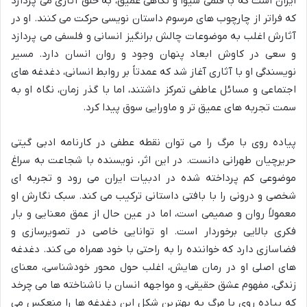
ایران است که با قلمی شیوا و نگاهی عمیق، به خلق آثاری می پردازد
که فراتر از چارچوب های مرسوم داستان نویسی حرکت می کنند. او در
آثارش اغلب به موضوعات چالش برانگیز انسانی و فلسفی می پردازد
و سعی در کاوش ابعاد پنهان وجود و روان انسان دارد. مسیر
نویسندگی او با آثاری آغاز شد که عمدتاً بر روابط انسانی، دغدغه های
اجتماعی و مسائل عاطفی تمرکز داشتند، اما با گذر زمان، نگاه او به
سمت تجربه های عمیق تر و ماورایی سوق پیدا کرد.
پیاده روی با مرگ را می توان نقطه عطفی در کارنامه ادبی گیتی
حریرچیان طهرانی دانست. در این اثر، نویسنده با شجاعت به سراغ
موضوعی کم پرداخته شده در ادبیات ایران می رود و تجربه ای
شخصی و درونی را با بافتی داستانی ترکیب می کند. سبک نگارش او
معمولاً روان و صمیمی است، اما در عین حال از عمق معنایی و بار
فکری بالایی برخوردار است. او توانایی خاصی در تصویرسازی و
فضاسازی دارد که خواننده را به راحتی با خود همراه می کند. دغدغه
های اصلی او در رمان هایش، اغلب حول محور خودشناسی، معنای
زندگی، مفهوم عشق حقیقی، و مواجهه انسان با ناشناخته ها می چرخد
که پیاده روی با مرگ به بهترین شکل این دغدغه ها را منعکس می