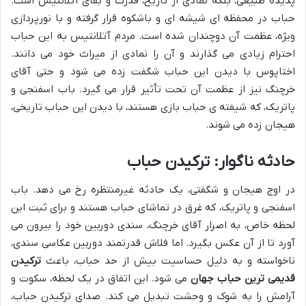
پدیده طبیعی، بلکه نمادی از تاریخ، قدرت و بقای آتلانتیس است.
حباب در محفظه ای شیشه ای و باشکوه قرار گرفته و با نورپردازی
ویژه، عظمت آن دوچندان شده است. مردم آتلانتیس به این حباب
احترام زیادی می گذارند و آن را نمادی از میراث خود می دانند.
اختاپوس با دیدن این حباب شگفت زده می شود و حتی آقای
خرچنگ نیز از عظمت آن تحت تأثیر قرار می گیرد. باب اسفنجی و
پاتریک، که شیفته ی حباب بازی هستند، با دیدن این حباب تاریخی،
هیجان زده می شوند.
حادثه ناگوار: ترکیدن حباب
در اوج هیجان و شگفتی، یک حادثه غیرمنتظره رخ می دهد. باب
اسفنجی و پاتریک، که غرق در تماشای حباب هستند و برای ثبت این
لحظه خاص، به اصرار آقای خرچنگ، سندی دوربین خود را بیرون می
آورد تا از آن عکس بگیرد. اما فلاش قدرتمند دوربین عکاسی سندی،
ناخواسته و به دلیل حساسیت بیش از حد حباب، باعث
ترکیدن
قدیمی ترین حباب جهان
می شود. این اتفاق در یک لحظه، سکوت و
آرامش را به شوک و وحشت تبدیل می کند. صدای ترکیدن حباب،