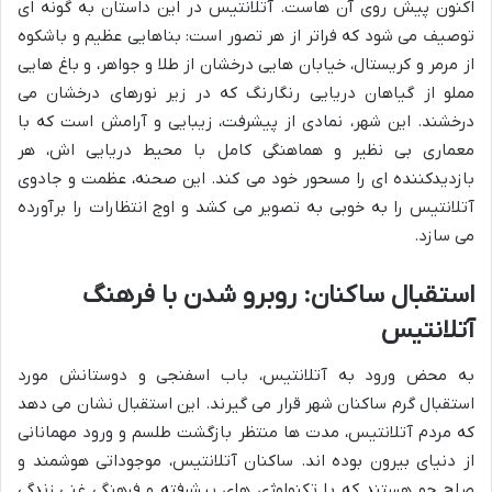
اکنون پیش روی آن هاست. آتلانتیس در این داستان به گونه ای
توصیف می شود که فراتر از هر تصور است: بناهایی عظیم و باشکوه
از مرمر و کریستال، خیابان هایی درخشان از طلا و جواهر، و باغ هایی
مملو از گیاهان دریایی رنگارنگ که در زیر نورهای درخشان می
درخشند. این شهر، نمادی از پیشرفت، زیبایی و آرامش است که با
معماری بی نظیر و هماهنگی کامل با محیط دریایی اش، هر
بازدیدکننده ای را مسحور خود می کند. این صحنه، عظمت و جادوی
آتلانتیس را به خوبی به تصویر می کشد و اوج انتظارات را برآورده
می سازد.
استقبال ساکنان: روبرو شدن با فرهنگ
آتلانتیس
به محض ورود به آتلانتیس، باب اسفنجی و دوستانش مورد
استقبال گرم ساکنان شهر قرار می گیرند. این استقبال نشان می دهد
که مردم آتلانتیس، مدت ها منتظر بازگشت طلسم و ورود مهمانانی
از دنیای بیرون بوده اند. ساکنان آتلانتیس، موجوداتی هوشمند و
صلح جو هستند که با تکنولوژی های پیشرفته و فرهنگی غنی زندگی