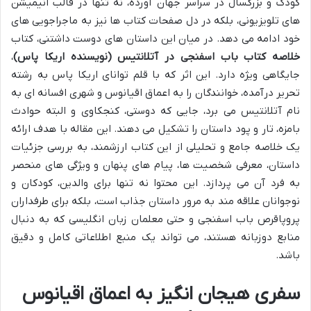
کودک و بزرگسال در سراسر جهان آورده، نه تنها در قالب انیمیشن
های تلویزیونی، بلکه در دل صفحات کتاب ها نیز به ماجراجویی های
خود ادامه می دهد. در میان این داستان های دوست داشتنی، کتاب
خلاصه کتاب باب اسفنجی در آتلانتیس (نویسنده اریکا پاس)
،
جایگاهی ویژه دارد. این اثر که با قلم توانای اریکا پاس به رشته
تحریر درآمده، خوانندگان را به اعماق اقیانوس و شهری افسانه ای به
نام آتلانتیس می برد، جایی که دوستی، کنجکاوی و البته حوادث
بامزه، تار و پود داستان را تشکیل می دهند. این مقاله با هدف ارائه
یک خلاصه جامع و تحلیلی از این کتاب ارزشمند، به بررسی جزئیات
داستان، معرفی شخصیت ها، پیام های پنهان و ویژگی های منحصر
به فرد آن می پردازد. این محتوا نه تنها برای والدین، کودکان و
نوجوانان علاقه مند به مرور داستان جذاب است، بلکه برای طرفداران
پروپاقرص باب اسفنجی و حتی معلمان زبان انگلیسی که به دنبال
منابع دوزبانه هستند، می تواند یک منبع اطلاعاتی کامل و دقیق
باشد.
سفری هیجان انگیز به اعماق اقیانوس