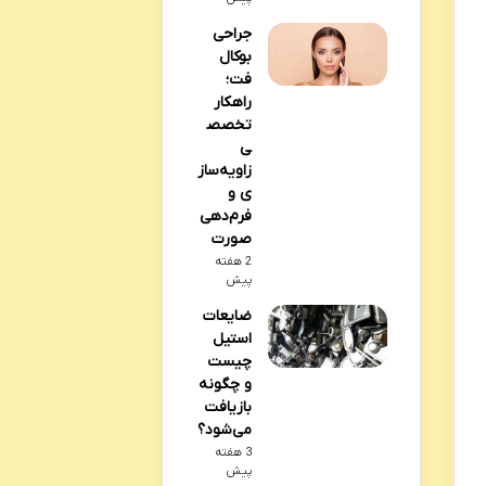
جراحی
بوکال
فت؛
راهکار
تخصص
ی
زاویه‌ساز
ی و
فرم‌دهی
صورت
2 هفته
پیش
ضایعات
استیل
چیست
و چگونه
بازیافت
می‌شود؟
3 هفته
پیش