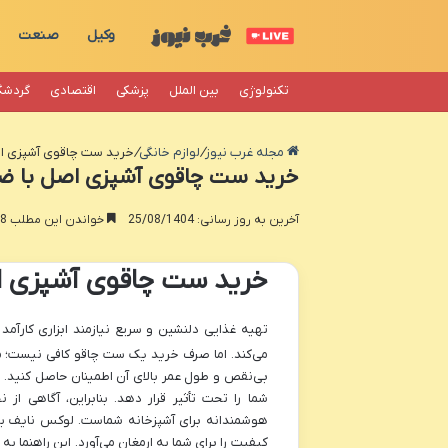
وکیل
صنعت
تکنولوژی
بین الملل
پزشکی
اقتصادی
گردشگ
مجله غرب نیوز
/
لوازم خانگی
/
خرید ست چاقوی آشپزی ا
خرید ست چاقوی آشپزی اصل با ض
آخرین به روز رسانی: 25/08/1404
خواندن این مطلب 8 دقیقه زمان میبرد
خرید ست چاقوی آشپزی ا
تهیه غذایی دلنشین و سریع نیازمند ابزاری کارآم
می‌کند. اما صرف خرید یک ست چاقو کافی نیست؛ م
بی‌نقص و طول عمر بالای آن اطمینان حاصل کنید. در
شما را تحت تأثیر قرار دهد. بنابراین، آگاهی ا
هوشمندانه برای آشپزخانه شماست. لوکس نایف با ت
کیفیت را برای شما به ارمغان می‌آورد. این راهنما به