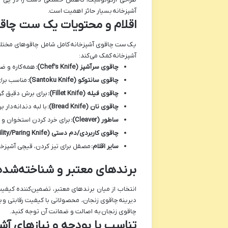
آشپزخانه
بسیار حائز اهمیت است.
اقلام و محتویات یک ست چاقوی
یک
ست چاقوی آشپزخانه
کامل شامل چاقوهای مختلف ب
آشپزخانه
کمک می‌کند:
چاقوی سرآشپز (Chef’s Knife):
همه‌کاره و ض
چاقوی سانتوکو (Santoku Knife):
مناسب برای
چاقوی فیله (Fillet Knife):
برای برش دقیق گ
چاقوی نان (Bread Knife):
با لبه دندانه‌دار 
ساطور (Cleaver):
برای خرد کردن استخوان 
چاقوی کاربردی/دم دستی (Utility/Paring Knife):
سایر اقلام:
مصقل برای تیز کردن، قیچی آشپزخان
برندهای معتبر و شناخته‌شده
انتخاب از میان برندهای معتبر، تضمین‌کننده کیفیت
دیرینه
چاقوی زنجان، محصولاتی با کیفیت رقابتی و
ب
چاقوی زنجان
به اصالت و ضمانت آن توجه کنید.
تناسب با بودجه و نیازهای آش