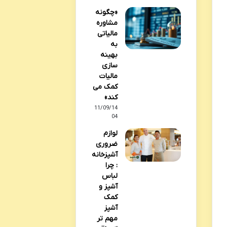
«چگونه
مشاوره
مالیاتی
به
بهینه
سازی
مالیات
کمک می
کند»
11/09/14
04
لوازم
ضروری
آشپزخانه
: چرا
لباس
آشپز و
کمک
آشپز
مهم تر