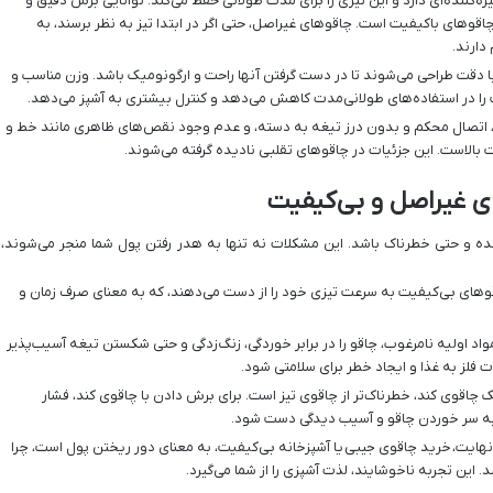
‌کننده‌ای دارد و این تیزی را برای مدت طولانی حفظ می‌کند. توانایی برش دقیق و
 چاقوهای باکیفیت است. چاقوهای غیراصل، حتی اگر در ابتدا تیز به نظر برسند، به
دارند.
 دقت طراحی می‌شوند تا در دست گرفتن آنها راحت و ارگونومیک باشد. وزن مناسب و
ا در استفاده‌های طولانی‌مدت کاهش می‌دهد و کنترل بیشتری به آشپز می‌دهد.
 اتصال محکم و بدون درز تیغه به دسته، و عدم وجود نقص‌های ظاهری مانند خط و
بالاست. این جزئیات در چاقوهای تقلبی نادیده گرفته می‌شوند.
ی غیراصل و بی‌کیفیت
هنده و حتی خطرناک باشد. این مشکلات نه تنها به هدر رفتن پول شما منجر می‌شوند،
وهای بی‌کیفیت به سرعت تیزی خود را از دست می‌دهند، که به معنای صرف زمان و
واد اولیه نامرغوب، چاقو را در برابر خوردگی، زنگ‌زدگی و حتی شکستن تیغه آسیب‌پذیر
ت فلز به غذا و ایجاد خطر برای سلامتی شود.
 چاقوی کند، خطرناک‌تر از چاقوی تیز است. برای برش دادن با چاقوی کند، فشار
 به سر خوردن چاقو و آسیب دیدگی دست شود.
نهایت،
خرید چاقوی جیبی
یا آشپزخانه بی‌کیفیت، به معنای دور ریختن پول است، چرا
ین تجربه ناخوشایند، لذت آشپزی را از شما می‌گیرد.