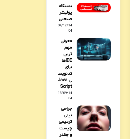
دستگاه
پولیشر
صنعتی
04/12/14
04
معرفی
مهم
ترین
IDEها
برای
کدنویس
ی Java
Script
13/09/14
04
جراحی
بینی
ترمیمی
چیست
و چقدر