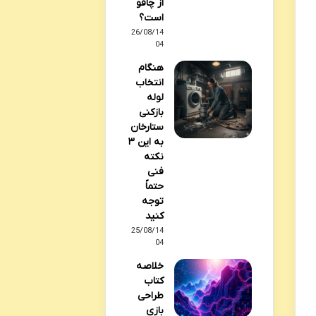
از چاقو
است؟
26/08/14
04
هنگام
انتخاب
لوله
بازکنی
ستارخان
به این ۳
نکته
فنی
حتماً
توجه
کنید
25/08/14
04
خلاصه
کتاب
طراحی
بازی