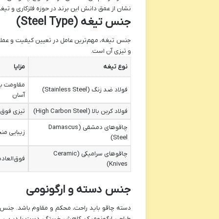
نشان از عمق دانش این برند در حوزه فلزکاری و تیغه
جنس تیغه (Steel Type)
جنس تیغه، مهم‌ترین عامل در تعیین کیفیت و عمل
و تیزی آن است.
نوع تیغه
مزایا
مقاومت بال
فولاد ضد زنگ (Stainless Steel)
آسان
فولاد کربن بالا (High Carbon Steel)
تیزی فوق‌ا
چاقوهای دمشقی (Damascus
زیبایی منح
Steel)
چاقوهای سرامیکی (Ceramic
فوق‌العاده
Knives)
جنس دسته و ارگونومی
دسته چاقو باید راحت، محکم و مقاوم باشد. جنس‌های
طراحی ارگونومیک، کاهش خستگی دست را در پی دارد