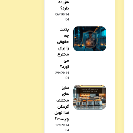
هزینه
دارد؟
06/10/14
04
پتنت
چه
حقوقی
را برای
مخترع
می
آورد؟
29/09/14
04
سایز
های
مختلف
گرمکن
غذا نوبل
چیست؟
12/09/14
04