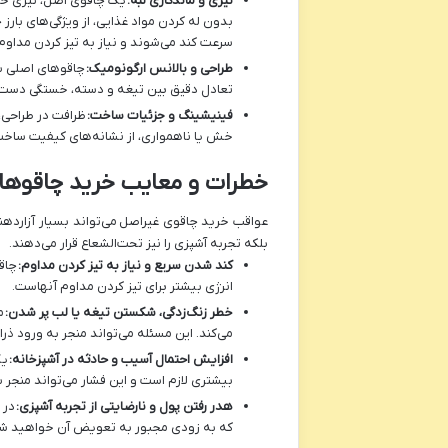
تیزی و ماندگاری لبه:
یک چاقوی اصل، تیزی خیره
بدون له کردن مواد غذایی، از ویژگی‌های بارز
سرعت کند می‌شوند و نیاز به تیز کردن مداوم 
طراحی و بالانس ارگونومیک:
چاقوهای اصلی با
تعادل دقیق بین تیغه و دسته، خستگی دست ر
فینیشینگ و جزئیات ساخت:
ظرافت در طراحی،
خش یا ناهمواری، از نشانه‌های کیفیت ساخت 
خطرات و معایب خرید چاقوها
عواقب خرید
چاقوی غیراصل
می‌تواند بسیار آزارد
بلکه تجربه آشپزی را نیز تحت‌الشعاع قرار می‌دهند.
کند شدن سریع و نیاز به تیز کردن مداوم:
چاق
انرژی بیشتر برای تیز کردن مداوم آنهاست.
خطر زنگ‌زدگی، شکستن تیغه یا لب پر شدن:
م
می‌کند. این مسئله می‌تواند منجر به ورود ذرا
افزایش احتمال آسیب و حادثه در آشپزخانه:
یک
بیشتری لازم است و این فشار می‌تواند منجر
هدر رفتن پول و نارضایتی از تجربه آشپزی:
در 
که به زودی مجبور به تعویض آن خواهید شد. ا