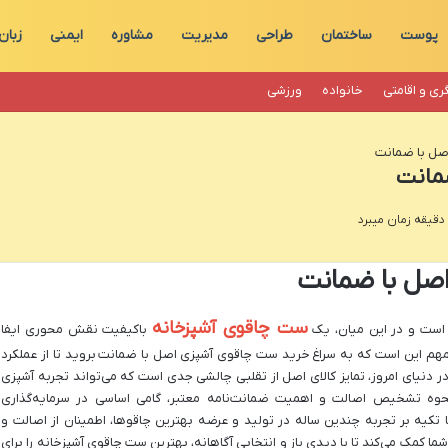
پوست
ساختمان
طراحی
مدیریت
مشاوره
ایمنی
زبان
ری و اقامتی
خانواده
ورزشی
صل با ضمانت
مانت
صل با ضمانت
ست چاقوی آشپزخانه
د است و در این میان، یک
باکیفیت نقش محوری ایفا
هم این است که به سراغ
خرید ست چاقوی آشپزی اصل با ضمانت
بروید تا از عملکرد
 دنیای امروز، تمایز کالای اصل از تقلبی چالشی جدی است که می‌تواند تجربه آشپزی
ز نحوه تشخیص اصالت و اهمیت ضمانت‌نامه معتبر، گامی اساسی در سرمایه‌گذاری
کیه بر تجربه چندین ساله در تولید و عرضه بهترین چاقوها، اطمینان از اصالت و
 شما کمک می‌کند تا با دیدی باز و انتخابی آگاهانه، بهترین ست چاقوی آشپزخانه را برای