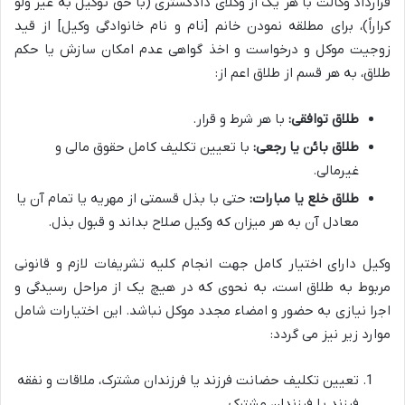
قرارداد وکالت با هر یک از وکلای دادگستری (با حق توکیل به غیر ولو
کراراً)، برای مطلقه نمودن خانم [نام و نام خانوادگی وکیل] از قید
زوجیت موکل و درخواست و اخذ گواهی عدم امکان سازش یا حکم
طلاق، به هر قسم از طلاق اعم از:
طلاق توافقی:
با هر شرط و قرار.
طلاق بائن یا رجعی:
با تعیین تکلیف کامل حقوق مالی و
غیرمالی.
طلاق خلع یا مبارات:
حتی با بذل قسمتی از مهریه یا تمام آن یا
معادل آن به هر میزان که وکیل صلاح بداند و قبول بذل.
وکیل دارای اختیار کامل جهت انجام کلیه تشریفات لازم و قانونی
مربوط به طلاق است، به نحوی که در هیچ یک از مراحل رسیدگی و
اجرا نیازی به حضور و امضاء مجدد موکل نباشد. این اختیارات شامل
موارد زیر نیز می گردد:
تعیین تکلیف حضانت فرزند یا فرزندان مشترک، ملاقات و نفقه
فرزند یا فرزندان مشترک.