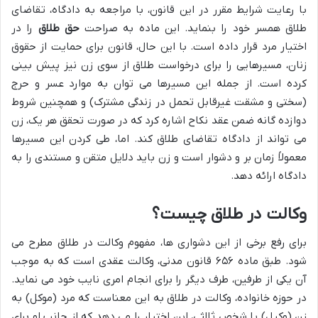
با رعایت شرایط مقرر در این قانون، با مراجعه به دادگاه، تقاضای
طلاق همسر خود را بنماید. این ماده به صراحت
حق طلاق
را در
اختیار مرد قرار داده است. با این حال، قانون برای حمایت از حقوق
زنان، مسیرهایی را برای درخواست طلاق از سوی زن نیز پیش بینی
کرده است. از جمله این مسیرها می توان به موارد عسر و حرج
(سختی و مشقت غیرقابل تحمل در زندگی مشترک) و همچنین شروط
دوازده گانه ضمن عقد نکاح اشاره کرد که در صورت تحقق هر یک، زن
می تواند از دادگاه تقاضای طلاق کند. اما، طی کردن این مسیرها
معمولاً زمان بر و دشوار است و زن باید دلایل متقن و مستندی را به
دادگاه ارائه دهد.
وکالت در طلاق چیست؟
برای رفع برخی از این دشواری ها، مفهوم وکالت در طلاق مطرح می
شود. طبق ماده ۶۵۶ قانون مدنی، وکالت عقدی است که به موجب
آن یکی از طرفین، طرف دیگر را برای انجام امری نایب خود می نماید.
در حوزه خانواده، وکالت در طلاق به این معناست که مرد (موکل) به
زن (وکیل) یا شخص ثالثی، این اختیار را می دهد که از جانب او برای