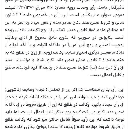
یکی از نکات حقوقی مهم که می تواند بر اعمال
وکالت بلاعزل در طلاق
تاثیرگذار باشد، رأی وحدت رویه شماره ۷۱۶ مورخ ۲/۴/۱۳۸۹ هیئت
عمومی دیوان عالی کشور است. این رأی در خصوص ماده ۱۱۱۹ قانون
مدنی و شروط ضمن عقد نکاح صادر شده و مقرر می دارد: نظر به این
که مطابق ماده ۱۱۰۸ قانون مدنی تمکین از زوج تکلیف قانونی زوجه
است، بنابراین در صورتی که بدون مانع مشروع از ادای وظایف
زوجیت امتناع و زوج این امر را در دادگاه اثبات و با اخذ اجازه از
دادگاه، همسر دیگری اختیار نماید، وکالت زوجه از زوج در طلاق که به
حکم ماده ۱۱۱۹ قانون مدنی ضمن عقد نکاح، شرط و مراتب در سند
ازدواج ذیل بند (ب) شرایط ضمن عقد در ردیف ۱۲ قید گردیده، محقق
و قابل اعمال نیست.
این رأی بدان معناست که اگر زن از تمکین (انجام وظایف زناشویی)
خودداری کند و مرد بتواند این امر را در دادگاه اثبات کرده و مجوز
ازدواج مجدد بگیرد،
وکالت در طلاق
که زن از طریق شروط دوازده گانه
ضمن عقد نکاح دریافت کرده بود، دیگر قابل اعمال نیست.
اما باید
توجه داشت که این رأی، صرفاً شامل حالتی می شود که وکالت طلاق
از طریق شروط دوازده گانه (ردیف ۱۲ سند ازدواج) به زن داده شده