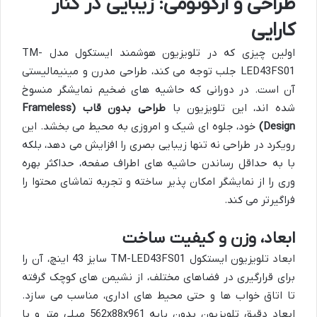
طراحی و ارگونومی: زیبایی در کنار
کارایی
اولین چیزی که در تلویزیون هوشمند ایستکول مدل TM-
LED43FS01 جلب توجه می کند، طراحی مدرن و مینیمالیستی
آن است. در دورانی که حاشیه های ضخیم نمایشگر منسوخ
شده اند، این تلویزیون با
طراحی بدون قاب (Frameless
Design)
خود، جلوه ای شیک و امروزی به محیط می بخشد. این
رویکرد در طراحی نه تنها زیبایی بصری را افزایش می دهد، بلکه
با به حداقل رساندن حاشیه های اطراف صفحه، حداکثر بهره
وری را از نمایشگر امکان پذیر ساخته و تجربه تماشای محتوا را
فراگیرتر می کند.
ابعاد، وزن و کیفیت ساخت
ابعاد تلویزیون ایستکول TM-LED43FS01 سایز 43 اینچ، آن را
برای قرارگیری در فضاهای مختلف، از نشیمن های کوچک گرفته
تا اتاق خواب ها و حتی محیط های اداری، مناسب می سازد.
ابعاد دقیق تلویزیون بدون پایه
562x88x961 میلی متر
و با