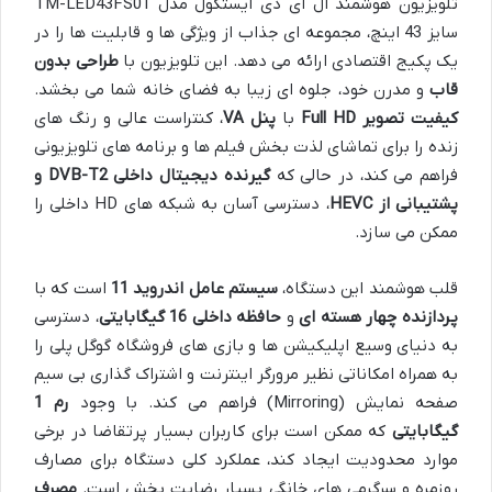
تلویزیون هوشمند ال ای دی ایستکول مدل TM-LED43FS01
سایز 43 اینچ، مجموعه ای جذاب از ویژگی ها و قابلیت ها را در
یک پکیج اقتصادی ارائه می دهد. این تلویزیون با
طراحی بدون
قاب
و مدرن خود، جلوه ای زیبا به فضای خانه شما می بخشد.
کیفیت تصویر Full HD
با
پنل VA
، کنتراست عالی و رنگ های
زنده را برای تماشای لذت بخش فیلم ها و برنامه های تلویزیونی
فراهم می کند، در حالی که
گیرنده دیجیتال داخلی DVB-T2 و
پشتیبانی از HEVC
، دسترسی آسان به شبکه های HD داخلی را
ممکن می سازد.
قلب هوشمند این دستگاه،
سیستم عامل اندروید 11
است که با
پردازنده چهار هسته ای
و
حافظه داخلی 16 گیگابایتی
، دسترسی
به دنیای وسیع اپلیکیشن ها و بازی های فروشگاه گوگل پلی را
به همراه امکاناتی نظیر مرورگر اینترنت و اشتراک گذاری بی سیم
صفحه نمایش (Mirroring) فراهم می کند. با وجود
رم 1
گیگابایتی
که ممکن است برای کاربران بسیار پرتقاضا در برخی
موارد محدودیت ایجاد کند، عملکرد کلی دستگاه برای مصارف
روزمره و سرگرمی های خانگی بسیار رضایت بخش است.
مصرف