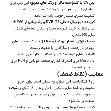
پنل VA با کنتراست عالی و رنگ های عمیق:
این پنل برای
تماشای فیلم و سریال، به ویژه در محیط های کم نور،
کیفیت بصری بسیار خوبی ارائه می دهد.
گیرنده دیجیتال داخلی DVB-T2 و پشتیبانی از HEVC:
عدم نیاز به خرید گیرنده مجزا و امکان تماشای شبکه
های HD داخلی.
مصرف انرژی بسیار بهینه (رده A+):
کاهش هزینه های
برق در درازمدت و سازگاری با محیط زیست.
قابلیت های هوشمند کامل:
امکانات کارآمدی مانند
Mirroring برای اشتراک گذاری صفحه موبایل و PVR برای
ضبط برنامه ها.
معایب (نقاط ضعف)
رم 1 گیگابایت:
این میزان رم ممکن است برای اجرای
همزمان برنامه های سنگین یا بازی های گرافیکی پیشرفته
محدودیت ایجاد کند و در برخی موارد منجر به کاهش
سرعت یا لگ شود.
کیفیت صدای متوسط:
توان خروجی 20 وات برای استفاده