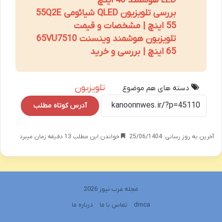
LED هوشمند 40 اینچ
بررسی تلویزیون QLED شیائومی 55Q2E
55 اینچ | مشخصات و قیمت
تلویزیون هوشمند وینسنت 65VU7510
65 اینچ | بررسی و خرید
تلویزیون
دسته های هم موضوع
آدرس کوتاه مطلب
آخرین به روز رسانی: 25/06/1404
خواندن این مطلب 13 دقیقه زمان میبرد
مجله غرب نیوز 2026
dmca
تماس با ما
درباره ما