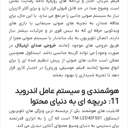
فیلم، سریال، اخبار و برنامه های روزمره کاملاً رضایت بخش
است. وضوح صدا در حد قابل قبولی قرار دارد و برای اکثر کاربران
نیاز به سیستم صوتی جانبی را مرتفع می سازد. با این حال، برای
علاقه مندان به تجربه های صوتی سینمایی یا بازی های
ویدئویی حرفه ای که به بیس قوی تر و جزئیات بیشتر نیاز
دارند، اتصال تلویزیون به یک ساندبار یا سیستم صوتی مجزا از
طریق خروجی های موجود (مانند
خروجی صدای اپتیکال
در
صورت وجود) می تواند گزینه مناسبی باشد. ایستکول همچنین
ممکن است حالت های صوتی از پیش تنظیم شده ای را برای
انواع محتوا (مانند فیلم، موسیقی، ورزش) در اختیار کاربر قرار
دهد تا تجربه شنیداری را بهبود بخشد.
هوشمندی و سیستم عامل اندروید
11: دریچه ای به دنیای محتوا
قابلیت های هوشمند یکی از برجسته ترین ویژگی های تلویزیون
ایستکول TM-LED43FS01 است که آن را به ابزاری قدرتمند
برای دسترسی به دنیای وسیع محتوای آنلاین تبدیل می کند.