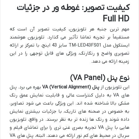
کیفیت تصویر: غوطه ور در جزئیات
Full HD
مهم ترین جنبه هر تلویزیون، کیفیت تصویر آن است که
مستقیماً بر تجربه تماشا تأثیر می گذارد. تلویزیون هوشمند
ایستکول مدل TM-LED43FS01 سایز 43 اینچ، با تمرکز بر ارائه
تصویری واضح و رنگارنگ، ویژگی های قابل توجهی را در این
زمینه ارائه می دهد.
نوع پنل (VA Panel)
این تلویزیون از
پنل VA (Vertical Alignment)
بهره می برد. پنل
های VA به دلیل کنتراست عالی و قابلیت نمایش عمق رنگ
مشکی بالا شناخته شده اند. این ویژگی باعث می شود تصاویر،
به خصوص در صحنه های تاریک، با جزئیات بیشتری نمایش
داده شوند و رنگ ها زنده تر به نظر برسند. در واقع، تلویزیون
هایی با پنل VA تجربه بصری غنی تری را برای تماشای فیلم و
سریال در محیط های کم نور ارائه می دهند. البته، پنل های VA