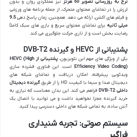
نرخ به روزرسانی تصویر 60 هرتز
نیز عملکردی روان و بدون
لرزش را در تماشای محتوای متحرک، از جمله برنامه های ورزشی
و فیلم های اکشن، ارائه می دهد. همچنین، زمان پاسخ دهی
9.5
میلی ثانیه
برای تماشای محتوای سریع و بازی های سبک کاملاً
رضایت بخش است و از تاری حرکت جلوگیری می کند.
پشتیبانی از HEVC و گیرنده DVB-T2
یکی از ویژگی های مهم این تلویزیون،
پشتیبانی از HEVC (High
Efficiency Video Coding)
است. این فناوری فشرده سازی
ویدئویی پیشرفته، امکان دریافت و تماشای شبکه های
دیجیتال صدا و سیما با کیفیت HD را از طریق
گیرنده دیجیتال
داخلی DVB-T2
فراهم می کند. این بدان معناست که نیازی به
خرید گیرنده مجزا نخواهید داشت و می توانید با اتصال یک
آنتن ساده، به تمامی شبکه های داخلی دسترسی پیدا کنید.
سیستم صوتی: تجربه شنیداری
فراگیر