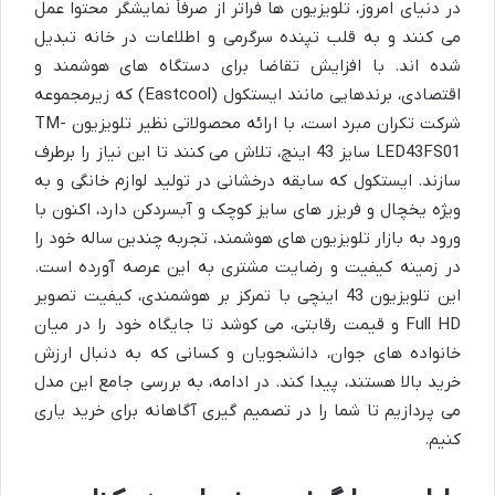
در دنیای امروز، تلویزیون ها فراتر از صرفاً نمایشگر محتوا عمل
می کنند و به قلب تپنده سرگرمی و اطلاعات در خانه تبدیل
شده اند. با افزایش تقاضا برای دستگاه های هوشمند و
اقتصادی، برندهایی مانند ایستکول (Eastcool) که زیرمجموعه
شرکت تکران مبرد است، با ارائه محصولاتی نظیر تلویزیون TM-
LED43FS01 سایز 43 اینچ، تلاش می کنند تا این نیاز را برطرف
سازند. ایستکول که سابقه درخشانی در تولید لوازم خانگی و به
ویژه یخچال و فریزر های سایز کوچک و آبسردکن دارد، اکنون با
ورود به بازار تلویزیون های هوشمند، تجربه چندین ساله خود را
در زمینه کیفیت و رضایت مشتری به این عرصه آورده است.
این تلویزیون 43 اینچی با تمرکز بر هوشمندی، کیفیت تصویر
Full HD و قیمت رقابتی، می کوشد تا جایگاه خود را در میان
خانواده های جوان، دانشجویان و کسانی که به دنبال ارزش
خرید بالا هستند، پیدا کند. در ادامه، به بررسی جامع این مدل
می پردازیم تا شما را در تصمیم گیری آگاهانه برای خرید یاری
کنیم.