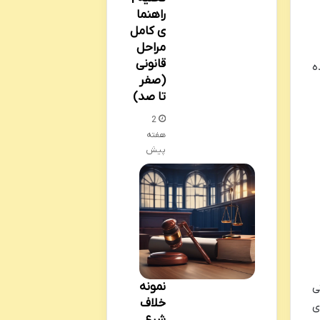
راهنما
ی کامل
مراحل
قانونی
ن شده
(صفر
تا صد)
2
هفته
پیش
نمونه
ی
خلاف
ی
شرع