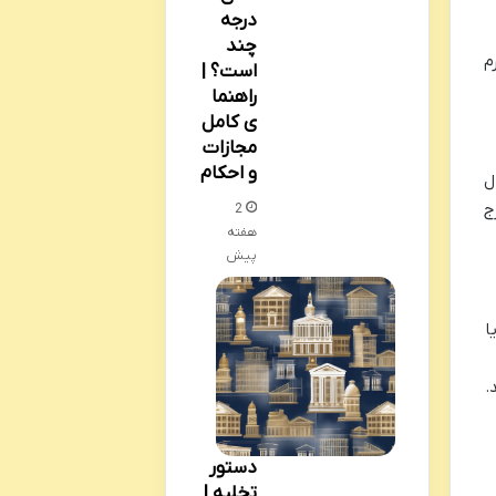
درجه
چند
م
است؟ |
راهنما
ی کامل
مجازات
و احکام
ل
ج
2
هفته
پیش
ا
.
دستور
تخلیه |