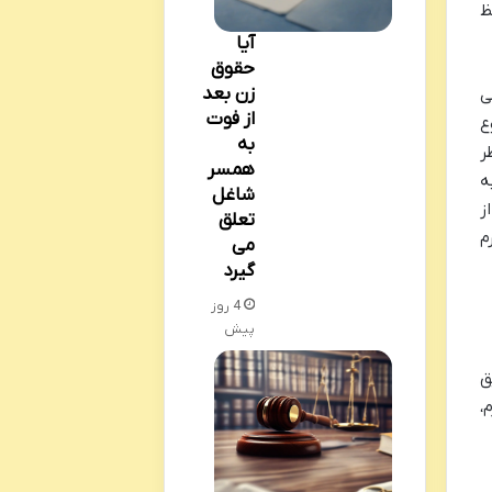
ظ
آیا
حقوق
زن بعد
ی
از فوت
ع
به
ر
همسر
ه
شاغل
ز
تعلق
م
می
گیرد
4 روز
پیش
ق
،