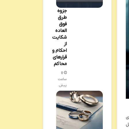
جزوه
طرق
فوق
العاده
شکایت
از
احکام و
قرارهای
محاکم
8
ساعت
پیش
ی
ل