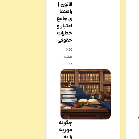
قانون |
راهنما
ی جامع
اعتبار و
خطرات
حقوقی
2
هفته
پیش
چگونه
مهریه
را به