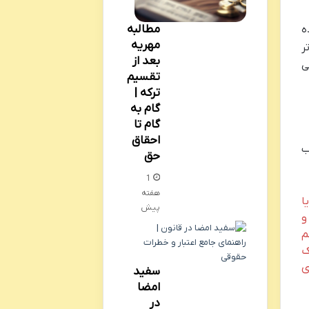
مطالبه
ه
مهریه
ر
بعد از
ی
تقسیم
ترکه |
گام به
گام تا
احقاق
وب
حق
1
هفته
ا
پیش
و
م
ک
ی
سفید
امضا
در