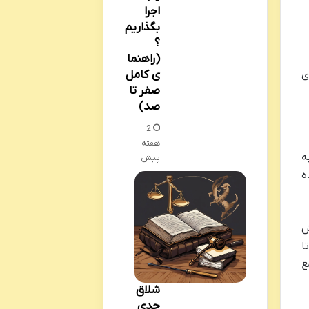
اجرا
بگذاریم
؟
(راهنما
ی
ی کامل
صفر تا
صد)
2
هفته
به
پیش
ه
ش
ا
ع
شلاق
حدی