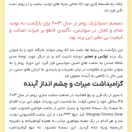
بلکه یک فلسفه کاری بود که تمامی جنبه های تولید ساعت را در رومر تحت
تأثیر قرار داد.
تصمیم استراتژیک رومر در سال ۲۰۰۳ برای بازگشت به تولید
تمام و کمال در سوئیس، تأکیدی قاطع بر میراث اصالت و
کیفیت بی نظیر این برند بود.
این بازگشت به ریشه ها، باعث شد که رومر بتواند جایگاه خود را به عنوان
یک برند
لوکس و معتبر
دوباره تثبیت کند و بار دیگر، مورد توجه جدی
علاقه مندان به ساعت های اصیل سوئیسی قرار گیرد. این دوره، رومر را به
عنوان نمادی از مقاومت در برابر تغییرات و پایبندی به ارزش های سنتی، در
عین حال با نگاهی به آینده، معرفی کرد.
گرامیداشت میراث و چشم انداز آینده
با عبور از یک قرن و ربع فعالیت در صنعت ساعت سازی، رومر در سال ۲۰۱۳،
۱۲۵ سالگی خود را جشن گرفت. به مناسبت این رویداد مهم، این برند اقدام
به عرضه یک نسخه محدود و بسیار خاص از ساعت غواصی محبوب خود،
Stingray Chrono Diver کرد. تنها ۳۳۳ عدد از این ساعت کلکسیونی تولید
شد و هر کدام در یک جعبه جواهری جذاب به همراه گواهینامه و دفترچه
تاریخچه ویژه ارائه گردید. این نسخه محدود، نه تنها گرامیداشت