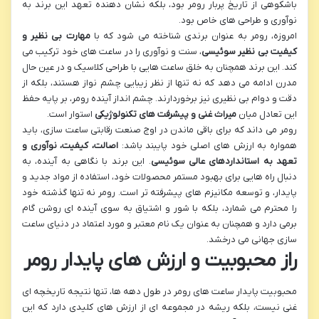
باشکوهی از تاریخ پربار رومر بود، بلکه نشان دهنده تعهد این برند به
نوآوری و طراحی های خاص بود.
امروزه، رومر به عنوان برندی شناخته می شود که با
مهارت بی نظیر و
کیفیت بی نظیر سوئیسی
، سنت و نوآوری را در ساعت های خود ترکیب می
کند. این برند همچنان به خلق ساعت هایی با طراحی کلاسیک و در عین حال
مدرن ادامه می دهد که نه تنها از نظر زیبایی چشم نواز هستند، بلکه از
دقت و دوام بی نظیری نیز برخوردارند. چشم انداز آینده رومر، بر پایه حفظ
این تعادل میان
میراث غنی و پیشرفت های تکنولوژیکی
استوار است.
رومر می داند که برای باقی ماندن در اوج صنعت رقابتی ساعت سازی، باید
همواره به ارزش های اصلی خود پایبند باشد:
اصالت، کیفیت، نوآوری و
تعهد به استانداردهای عالی سوئیسی
. این برند با نگاهی به آینده، به
دنبال راه هایی برای بهبود مستمر محصولات خود، استفاده از مواد جدید و
پایدار، و توسعه مکانیزم های پیشرفته تر است. رومر نه تنها گذشته خود
را محترم می شمارد، بلکه با شور و اشتیاق به سوی آینده ای روشن گام
برمی دارد و همچنان به عنوان یک نام معتبر و مورد اعتماد در دنیای ساعت
سازی جهانی می درخشد.
راز محبوبیت و ارزش های پایدار رومر
محبوبیت پایدار ساعت های رومر در طول دهه ها، تنها نتیجه تاریخچه ای
غنی نیست، بلکه ریشه در مجموعه ای از ارزش های کلیدی دارد که این