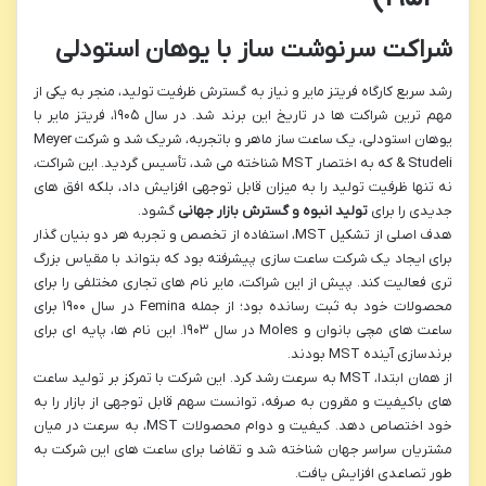
شراکت سرنوشت ساز با یوهان استودلی
رشد سریع کارگاه فریتز مایر و نیاز به گسترش ظرفیت تولید، منجر به یکی از
مهم ترین شراکت ها در تاریخ این برند شد. در سال ۱۹۰۵، فریتز مایر با
یوهان استودلی، یک ساعت ساز ماهر و باتجربه، شریک شد و شرکت Meyer
& Studeli که به اختصار MST شناخته می شد، تأسیس گردید. این شراکت،
نه تنها ظرفیت تولید را به میزان قابل توجهی افزایش داد، بلکه افق های
جدیدی را برای
تولید انبوه و گسترش بازار جهانی
گشود.
هدف اصلی از تشکیل MST، استفاده از تخصص و تجربه هر دو بنیان گذار
برای ایجاد یک شرکت ساعت سازی پیشرفته بود که بتواند با مقیاس بزرگ
تری فعالیت کند. پیش از این شراکت، مایر نام های تجاری مختلفی را برای
محصولات خود به ثبت رسانده بود؛ از جمله Femina در سال ۱۹۰۰ برای
ساعت های مچی بانوان و Moles در سال ۱۹۰۳. این نام ها، پایه ای برای
برندسازی آینده MST بودند.
از همان ابتدا، MST به سرعت رشد کرد. این شرکت با تمرکز بر تولید ساعت
های باکیفیت و مقرون به صرفه، توانست سهم قابل توجهی از بازار را به
خود اختصاص دهد. کیفیت و دوام محصولات MST، به سرعت در میان
مشتریان سراسر جهان شناخته شد و تقاضا برای ساعت های این شرکت به
طور تصاعدی افزایش یافت.