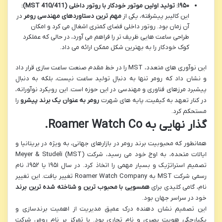
۱۹۵۰: تولید اولین موتور خودکار با روتور داخلی (MST 410/411):
این کالیبر پیشرفته، یکی از
مهم ترین دستاوردهای مهندسی رومر
در
آن زمان بود. روتور داخلی فضای کمتری اشغال می کرد و امکان
طراحی ساعت هایی ظریف تر را فراهم می آورد، در حالی که عملکرد
کوک خودکار را به بهترین شکل ممکن ارائه می داد.
این نوآوری های متعدد، MST را در خط مقدم صنعت ساعت سازی قرار داد
و نشان داد که رومر تنها به دنبال تولید ساعت نیست، بلکه به دنبال
پیشبرد مرزهای فناوری و مهندسی در این حوزه است. این رویکرد نوآورانه،
در کنار تعهد به کیفیت، پایه های شهرت
رومر به عنوان یک برند پیشرو
را
مستحکم کرد.
گذار نهایی به Roamer Watch Co.
همانطور که محبوبیت برند رومر در بازارهای جهانی، به ویژه در بریتانیا و
ایالات متحده، به اوج خود می رسید، شرکت Meyer & Studeli (MST)
تصمیم استراتژیک و بسیار مهمی را اتخاذ کرد. در سال ۱۹۵۱ یا ۱۹۵۲، نام
رسمی شرکت MST به Roamer Watch Company تغییر یافت. این تغییر
نام، گامی کلیدی برای
همسویی با محبوب ترین و شناخته شده ترین برند
خود در سراسر جهان بود.
این تصمیم نشان دهنده درک عمیق مدیریت از اهمیت برندسازی و
یکپارچگی هویت بصری و نام تجاری بود. با تمرکز بر نام رومر، شرکت