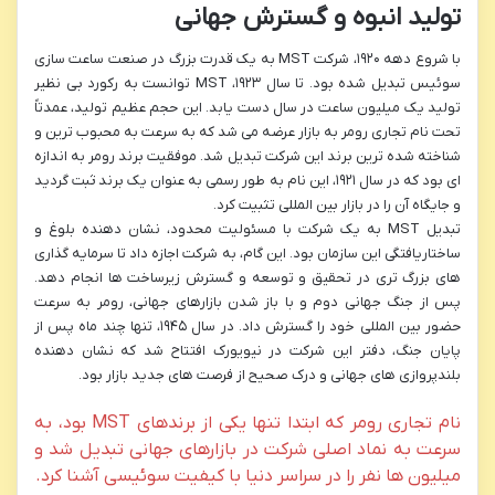
تولید انبوه و گسترش جهانی
با شروع دهه ۱۹۲۰، شرکت MST به یک قدرت بزرگ در صنعت ساعت سازی
سوئیس تبدیل شده بود. تا سال ۱۹۲۳، MST توانست به رکورد بی نظیر
تولید یک میلیون ساعت در سال دست یابد. این حجم عظیم تولید، عمدتاً
تحت نام تجاری رومر به بازار عرضه می شد که به سرعت به محبوب ترین و
شناخته شده ترین برند این شرکت تبدیل شد. موفقیت برند رومر به اندازه
ای بود که در سال ۱۹۲۱، این نام به طور رسمی به عنوان یک برند ثبت گردید
و جایگاه آن را در بازار بین المللی تثبیت کرد.
تبدیل MST به یک شرکت با مسئولیت محدود، نشان دهنده بلوغ و
ساختاریافتگی این سازمان بود. این گام، به شرکت اجازه داد تا سرمایه گذاری
های بزرگ تری در تحقیق و توسعه و گسترش زیرساخت ها انجام دهد.
پس از جنگ جهانی دوم و با باز شدن بازارهای جهانی، رومر به سرعت
حضور بین المللی خود را گسترش داد. در سال ۱۹۴۵، تنها چند ماه پس از
پایان جنگ، دفتر این شرکت در نیویورک افتتاح شد که نشان دهنده
بلندپروازی های جهانی و درک صحیح از فرصت های جدید بازار بود.
نام تجاری رومر که ابتدا تنها یکی از برندهای MST بود، به
سرعت به نماد اصلی شرکت در بازارهای جهانی تبدیل شد و
میلیون ها نفر را در سراسر دنیا با کیفیت سوئیسی آشنا کرد.