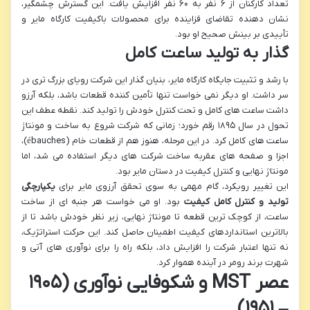
تعداد کارکنان از ۶ نفر به ۶۰ نفر افزایش یافت. این گسترش چشمگیر،
نشان دهنده تقاضای فزاینده برای محصولات باکیفیت کارگاه مایر و
تأییدی بر بینش صحیح او بود.
گذار به تولید ساعت کامل
با رشد و تثبیت جایگاه کارگاه مایر، بنیان گذار این شرکت رویای بزرگ تری در
سر داشت. او دیگر نمی خواست تنها تأمین کننده قطعات باشد، بلکه آرزو
داشت ساعت های کامل و تحت کنترل خودش را تولید کند. نقطه عطف این
تحول در سال ۱۸۹۵ رقم خورد؛ زمانی که شرکت شروع به ساخت و مونتاژ
ساعت های کامل کرد. در این مرحله، هنوز هم از قطعات خام (ébauches)،
اجزا و صفحه های عقربه ساخت شرکت های دیگر استفاده می شد، اما
مونتاژ نهایی و کنترل کیفیت در دستان مایر بود.
این تغییر رویکرد، گام مهمی به سوی تحقق آرزوی مایر برای
یکپارچگی
تولید و کنترل کامل کیفیت
بود. او می خواست هر جنبه ای از ساخت
ساعت، از کوچک ترین قطعه تا مونتاژ نهایی، زیر نظر خودش باشد تا از
بالاترین استانداردهای کیفیت اطمینان حاصل کند. این حرکت استراتژیک،
نه تنها اعتبار شرکت را افزایش داد، بلکه راه را برای نوآوری های آتی و
شهرت برند رومر در آینده هموار کرد.
عصر MST و شکوفایی نوآوری (۱۹۰۵
– ۱۹۵۱)