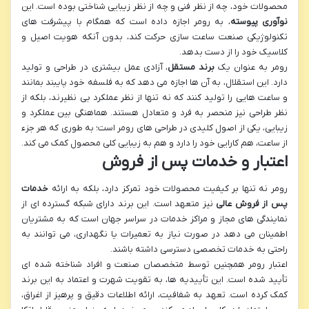
محصولات خود، چه از نظر فنی و چه از نظر زیبایی شناختی بوده است. این
نوآوری پیوسته
، به رومر اجازه داده است که همگام با پیشرفت های
تکنولوژیکی صنعت ساعت سازی حرکت کند، بدون آنکه هویت اصیل و
کلاسیک خود را از دست بدهد.
رومر به عنوان یک
برند مستقل
، آزادی عمل بیشتری در طراحی و تولید
دارد. این استقلال، به آن ها اجازه می دهد که به فلسفه خود پایبند بمانند
و ساعت هایی را تولید کنند که نه تنها از نظر عملکرد بی نظیرند، بلکه از
نظر طراحی نیز منحصر به فرد و متعادل هستند. هماهنگی بین عملکرد و
زیبایی، یکی از اصول کلیدی در طراحی های رومر است؛ به طوری که هر جزء
از ساعت، هم کارایی خود را دارد و هم به زیبایی کلی محصول کمک می کند.
اعتبار و خدمات پس از فروش
رومر نه تنها بر کیفیت محصولات خود تمرکز دارد، بلکه به ارائه
خدمات
پس از فروش عالی
نیز متعهد است. این برند دارای شبکه گسترده ای از
نمایندگی های مجاز و مراکز خدمات در سراسر جهان است که به مشتریان
اطمینان می دهد در صورت نیاز به تعمیرات یا نگهداری، می توانند به
راحتی به خدمات تخصصی دسترسی داشته باشند.
اعتبار رومر همچنین توسط متخصصان صنعت و افراد شناخته شده ای
تأیید شده است. این تأییدیه ها، به تقویت شهرت و اعتماد به این برند
کمک کرده است. تعهد به شفافیت، ارائه اطلاعات دقیق و پرهیز از اغراق،