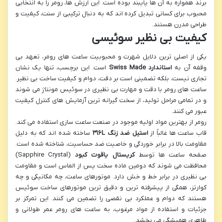
برند همواره به آن ها پایبند بوده است. این ارزش ها، رومر را به انتخابی
محبوب برای کسانی تبدیل کرده اند که به دنبال ترکیبی از سنت، کیفیت و
طراحی مدرن هستند.
کیفیت بی نظیر سوئیسی
یکی از اصلی ترین دلایل شهرت و محبوبیت ساعت های رومر، تعهد بی
وقفه آن به
استاندارد Swiss Made
است. این برچسب، تنها یک نشان
تجاری نیست، بلکه تضمینی است بر دقت، دوام و کیفیت ساخت بی نظیر.
ساعت های رومر با دقت و مهارت بی نظیری در سوئیس مونتاژ می شوند
و در تمامی مراحل تولید، از سخت گیرانه ترین آزمایش های کنترل کیفیت
عبور می کنند.
رومر از بهترین مواد اولیه موجود در صنعت ساعت سازی استفاده می کند.
قاب ساعت ها غالباً از
استیل ضد زنگ ۳۱۶L
ساخته شده اند که به دلیل
مقاومت بالا در برابر خوردگی و خاصیت ضد حساسیت، شناخته شده است.
صفحه ساعت ها توسط
کریستال یاقوت کبود
(Sapphire Crystal)
محافظت می شوند که دومین ماده سخت پس از الماس است و مقاومت
بی نظیری در برابر خط و خش دارد. موتورهای ساعت، چه مکانیکی و چه
کوارتز، همگی از پیشرفته ترین و دقیق ترین موتورهای ساخت سوئیس
هستند که دوام و عملکرد بی نقصی را تضمین می کنند. این تمرکز بر
جزئیات و استفاده از مواد مرغوب، به ساعت های رومر عمر طولانی و
ظاهری همیشگی می بخشد.