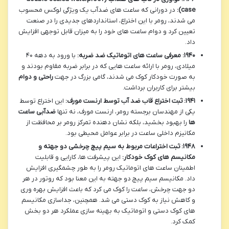
case):
در دورانی که ساعت های ضدآب یک ویژگی لوکس محسوب
می شدند، رومر با این اختراع، استانداردهای جدیدی را در صنعت
تعیین کرد و دوام ساعت های خود را به میزان قابل توجهی افزایش
داد.
۱۹۴۰: معرفی ساعت های اتوماتیک ضد ضربه:
با ورود به دهه ۴۰
میلادی، رومر با ارائه ساعت هایی که در برابر ضربه مقاوم بودند و
به صورت خودکار کوک می شدند، گامی بزرگ در جهت
راحتی و دوام
بیشتر برای کاربران برداشت.
۱۹۴۱: ثبت اختراع قاب ضد آب توسط ارنست مورف:
این اختراع توسط
یکی از مهندسان برجسته رومر، ارنست مورف، نه تنها
ضدآبی ساعت
ها
را بهبود بخشید، بلکه نشان دهنده تمرکز رومر بر محافظت از
مکانیزم داخلی ساعت در برابر عوامل محیطی بود.
۱۹۴۸: ثبت اختراعات مربوط به سیم پیچ چرخشی دو جهته و
مکانیسم های کوک خودکار:
این پیشرفت ها، کارایی و قابلیت
اطمینان ساعت های اتوماتیک رومر را به طور چشمگیری افزایش
داد. مکانیسم سیم پیچ دو جهته به این معنا بود که روتور در هر
دو جهت چرخش، ساعت را کوک می کرد که باعث افزایش بهره وری
و کاهش نیاز به کوک دستی می شد. همچنین، جداسازی مکانیسم
های کوک دستی و اتوماتیک به بهینه سازی عملکرد هر دو بخش
کمک کرد.