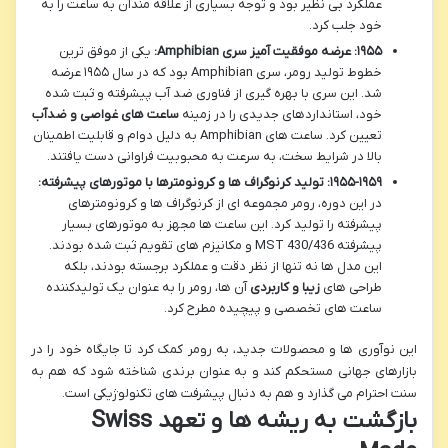
عملکرد بی نظیر بود و توجه بسیاری از علاقه مندان به ساعت را به
خود جلب کرد.
۱۹۵۵: عرضه موفقیت آمیز سری Amphibian:
یکی از موفق ترین
خطوط تولید رومر، سری Amphibian بود که در سال ۱۹۵۵ عرضه
شد. این سری با بهره گیری از فناوری ضد آب پیشرفته و ثبت شده
خود، استانداردهای جدیدی را در زمینه
ساعت های غواصی و ضدآب
تعیین کرد. ساعت های Amphibian به دلیل دوام و قابلیت اطمینان
بالا در شرایط سخت، به سرعت به محبوبیت فراوانی دست یافتند.
۱۹۵۵-۱۹۵۹: تولید کرنوگراف ها و کرونومترها با موتورهای پیشرفته:
در این دوره، رومر مجموعه ای از کرنوگراف ها و کرونومترهای
پیشرفته را تولید کرد. این ساعت ها مجهز به موتورهای بسیار
پیشرفته MST 430/436 و مکانیزم های تقویم ثبت شده بودند.
این مدل ها نه تنها از نظر دقت و عملکرد برجسته بودند، بلکه
طراحی های
زیبا و کاربردی
آن ها، رومر را به عنوان یک تولیدکننده
ساعت های تخصصی و پیچیده مطرح کرد.
این نوآوری ها و محصولات جدید، به رومر کمک کرد تا جایگاه خود را در
بازارهای جهانی مستحکم کند و به عنوان برندی شناخته شود که هم به
سنت احترام می گذارد و هم به دنبال پیشرفت های تکنولوژیکی است.
بازگشت به ریشه ها و تعهد Swiss