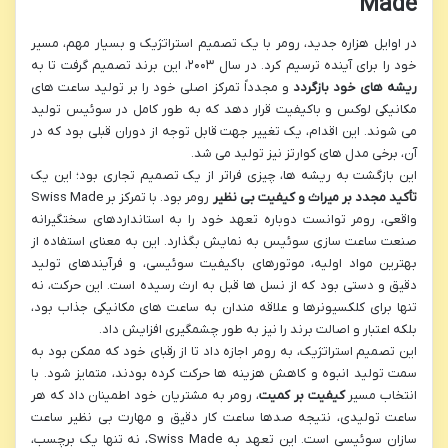
Made
در اوایل هزاره جدید، رومر با یک تصمیم استراتژیک و بسیار مهم، مسیر
خود را برای آینده ترسیم کرد. در سال ۲۰۰۳، این برند تصمیم گرفت تا به
ریشه های خود بازگردد
و مجدداً تمرکز اصلی خود را بر تولید ساعت های
مکانیکی لوکس و باکیفیت قرار دهد که به طور کامل در سوئیس تولید
می شوند. این اقدام، یک تغییر جهت قابل توجه از دوران قبلی بود که در
آن، برخی مدل های کوارتز نیز تولید می شد.
این بازگشت به ریشه ها، چیزی فراتر از یک تصمیم تجاری بود؛ این یک
تأکید مجدد بر میراث و کیفیت بی نظیر
رومر بود. با تمرکز بر Swiss Made
واقعی، رومر توانست دوباره تعهد خود را به استانداردهای سختگیرانه
صنعت ساعت سازی سوئیس به نمایش بگذارد. این به معنای استفاده از
بهترین مواد اولیه، موتورهای باکیفیت سوئیسی، و فرآیندهای تولید
دقیق و دستی بود که از نسل ها قبل به ارث رسیده است. این حرکت، نه
تنها برای کلکسیونرها و علاقه مندان به ساعت های مکانیکی جذاب بود،
بلکه اعتبار و اصالت برند را نیز به طور چشمگیری افزایش داد.
این تصمیم استراتژیک، به رومر اجازه داد تا از رقبای خود که ممکن بود به
سمت تولید انبوه و کاهش هزینه ها حرکت کرده بودند، متمایز شود. با
انتخاب مسیر
کیفیت بر کمیت
، رومر به مشتریان خود اطمینان داد که هر
ساعت تولیدی، نتیجه صدها ساعت کار دقیق و مهارت بی نظیر ساعت
سازان سوئیسی است. این تعهد به Swiss Made، نه تنها یک برچسب،