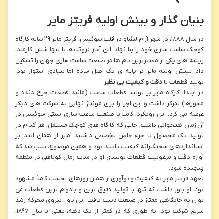
بنیان گذار و بینش اولیه فریتز مایر
در سال ۱۸۸۸، در شهر آرام لنگناو در قلب سوئیس، فریتز مایر ۲۹ ساله کارگاه
کوچک ساعت سازی خود را بنا نهاد. این آغاز فروتنانه، با تنها شش کارمند،
ریشه های یکی از معتبرترین نام ها در صنعت ساعت سازی جهان را تشکیل
داد. بینش اولیه مایر بر پایه ی یک اصل ساده اما بنیادی استوار بود:
تولید قطعات با
دقت و کیفیت بی نظیر
.
در ابتدا، کارگاه مایر بر تولید قطعات ساعت (مانند قطعات چرخ دنده و
محورها) تمرکز داشت و این اجزا را برای مونتاژ نهایی به شرکت های دیگر
عرضه می کرد. این رویکرد، کاملاً با صنعت ساعت سازی سنتی سوئیس در
آن زمان همخوانی داشت، جایی که کارگاه های کوچک مستقل، هر کدام در
تولید یک محصول یا جزء خاص تخصص داشتند. مایر از همان ابتدا بر
استانداردهای سختگیرانه کیفیت پایبند بود و همین موضوع، سبب شد که
آوازه دقت و مرغوبیت قطعات تولیدی او در مدت زمان کوتاهی در منطقه
پیچیده شود.
تعهد فریتز مایر به کیفیت و نوآوری از همان روزهای نخست کاملاً مشهود
بود. او باور داشت که تنها با تولید دقیق ترین و بادوام ترین قطعات می
توان به جایگاهی ممتاز در صنعت دست یافت. این باور، نیروی محرکه رشد
سریع شرکت بود، به طوری که در کمتر از یک دهه، یعنی تا سال ۱۸۹۷،