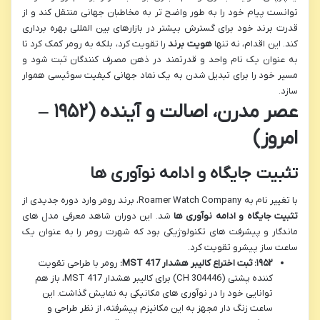
توانست پیام خود را به طور واضح تر به مخاطبان جهانی منتقل کند و از
قدرت برند خود برای گسترش بیشتر در بازارهای بین المللی بهره برداری
کند. این اقدام، نه تنها
هویت برند
را تقویت کرد، بلکه به رومر کمک کرد تا
به عنوان یک نام واحد و قدرتمند در ذهن مصرف کنندگان ثبت شود و
مسیر خود را برای تبدیل شدن به یک نماد جهانی کیفیت سوئیسی هموار
سازد.
عصر مدرن، اصالت و آینده (۱۹۵۲ –
امروز)
تثبیت جایگاه و ادامه نوآوری ها
با تغییر نام به Roamer Watch Company، برند رومر وارد دوره جدیدی از
تثبیت جایگاه و ادامه نوآوری ها
شد. این دوران شاهد معرفی مدل های
ماندگار و پیشرفت های تکنولوژیکی بود که شهرت رومر را به عنوان یک
ساعت ساز پیشرو تقویت کرد.
۱۹۵۲: ثبت اختراع کالیبر هشدار MST 417:
رومر با طراحی تقویت
کننده پشتی (CH 304446) برای کالیبر هشدار MST 417، باز هم
توانایی خود را در نوآوری های مکانیکی به نمایش گذاشت. این
ساعت زنگ دار مجهز به این مکانیزم پیشرفته، از نظر طراحی و