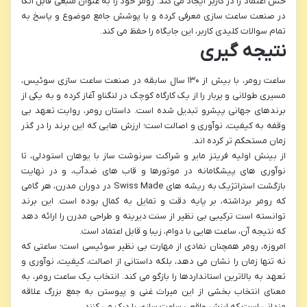
حس اعتماد را در کاربر ایجاد می کند. رومر خود را به عنوان منبعی قابل اتکا
در صنعت ساعت سازی معرفی کرده و با پوشش جامع موضوع و پاسخ به
تمام سوالات کلیدی کاربر، این جایگاه را حفظ می کند.
نتیجه گیری
ساعت رومر، با بیش از ۱۳۰ سال سابقه در صنعت ساعت سازی سوئیس،
مسیری طولانی و پربار را از یک کارگاه کوچک در لنگناو آغاز کرده و به یکی از
برندهای جهانی پیشرو تبدیل شده است. داستان رومر، روایت تعهد بی
وقفه به کیفیت، نوآوری و اصالت است؛ ارزش هایی که این برند را در گذر
زمان مستحکم تر کرده اند.
از بینش اولیه فریتز مایر و شراکت سرنوشت ساز با یوهان استودلی، تا
نوآوری های پیشگامانه در موتورها و قاب های ضدآب، و در نهایت
بازگشت استراتژیک به ریشه های Swiss Made در دوران مدرن، هر گامی
که رومر برداشته، بر پایه دقت و تمایل به کمال بوده است. این برند
توانسته است ترکیبی بی نظیر از سنت دیرینه و طراحی مدرن را ارائه دهد
که نتیجه آن، ساعت هایی با دوام، زیبا و قابل اعتماد است.
امروزه، رومر همچنان نمادی از مهارت بی نظیر سوئیسی است؛ ساعتی که
نه تنها زمان را نشان می دهد، بلکه داستانی از اصالت، کیفیت، نوآوری و
تعهد به بالاترین استانداردها را بازگو می کند. انتخاب یک ساعت رومر، به
معنای انتخاب بخشی از این میراث غنی و پیوستن به جمع بزرگ علاقه
مندانی است که ارزش واقعی ساعت سازی را درک می کنند.