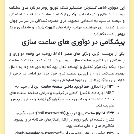
این دوران، شاهد گسترش چشمگیر شبکه توزیع رومر در قاره های مختلف
بود. ساعت های رومر به دلیل ترکیبی از کیفیت ساخت بالا، قابلیت اطمینان
و قیمت مناسب، به انتخابی محبوب برای مصرف کنندگان در سراسر جهان
تبدیل شدند. این موفقیت جهانی، پایه های
شهرت پایدار و ماندگاری برند
رومر
را مستحکم کرد.
پیشگامی در نوآوری های ساعت سازی
یکی از برجسته ترین ویژگی های عصر MST، روحیه بی وقفه نوآوری و
پیشگامی در فناوری ساعت سازی بود. رومر تنها یک تولیدکننده ساعت
نبود؛ بلکه یک مرکز تحقیق و توسعه فعال بود که به طور مداوم به دنبال
بهبود عملکرد، دوام و زیبایی ساعت های خود بود. در ادامه به برخی از
مهم ترین نوآوری های این دوره اشاره می شود:
۱۹۳۲: راه اندازی خط تولید داخلی صفحه ساعت:
این گام مهم به
MST اجازه داد تا کنترل کاملی بر کیفیت و طراحی صفحه ساعت های
خود داشته باشد و به این ترتیب،
یکپارچگی تولید
را بیش از پیش
تقویت کند.
۱۹۳۳: اختراع ساعت پیچ در پیچ (coil-over watch):
این نوآوری،
نشان دهنده توانایی رومر در ارائه راهکارهای خلاقانه برای بهبود
مکانیزم های داخلی ساعت بود.
۱۹۳۶: نوآوری در قاب های ضدآب (double-sealed waterproof