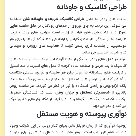
طراحی کلاسیک و جاودانه
ساعت های رومر به دلیل
طراحی کلاسیک، ظریف و جاودانه شان
شناخته
می شوند. این برند، به جای پیروی از مدهای زودگذر، بر خلق ساعت هایی
تمرکز دارد که زیبایی شان فراتر از زمان است. طراحی های رومر ترکیبی
هنرمندانه از سادگی، ظرافت و کارایی را ارائه می دهند که آن ها را برای هر
موقعیتی، از جلسات کاری رسمی گرفته تا فعالیت های روزمره و مهمانی
های شبانه، مناسب می سازد.
تنوع در مدل های رومر نیز یکی از نقاط قوت این برند است. از ساعت های
کلاسیک با بند چرمی و صفحه ساده گرفته تا مدل های اسپرت با بند استیل
و قابلیت های پیشرفته تر، رومر برای هر سلیقه و نیازی، ساعتی متناسب
ارائه می کند. این طراحی های متعادل، نه تنها از نظر بصری جذاب هستند،
بلکه ارگونومی و راحتی استفاده را نیز در نظر می گیرند. هر ساعت رومر،
بازتابی از
شخصیتی مستقل و جهان وطن
است که هماهنگی خطوط،
ترکیب باکیفیت رنگ ها، الگوها و مواد را فراتر از مکانیزم های دقیق، درک
می کند و قدر می نهد.
نوآوری پیوسته و هویت مستقل
روحیه نوآوری که از زمان فریتز مایر، بنیان گذار رومر، در این شرکت وجود
داشت، همچنان پابرجاست. رومر همواره به دنبال راه هایی برای بهبود