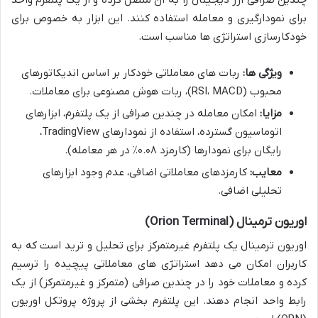
برای نمودارگیری و معامله استفاده کنند. این ابزار به خصوص برای
خودکارسازی استراتژی ها مناسب است.
ویژگی ها:
ربات های معاملاتی خودکار بر اساس اندیکاتورهای
محبوب (RSI، MACD)، ربات هوش مصنوعی برای معاملات.
مزایا:
امکان معامله در چندین صرافی از یک پلتفرم، ابزارهای
اتوماسیون گسترده، استفاده از نمودارهای TradingView،
رایگان برای نمودارها (کارمزد ۰.۰۸٪ در هر معامله).
معایب:
کارمزدهای معاملاتی اضافی، عدم وجود ابزارهای
تحلیلی اضافی.
اوریون ترمینال (Orion Terminal)
اوریون ترمینال یک پلتفرم غیرمتمرکز برای تحلیل و ترید است که به
کاربران امکان می دهد استراتژی های معاملاتی پیچیده را ترسیم
کرده و معاملات خود را در چندین صرافی (متمرکز و غیرمتمرکز) از یک
رابط واحد انجام دهند. این پلتفرم بخشی از پروژه پروتکل اوریون