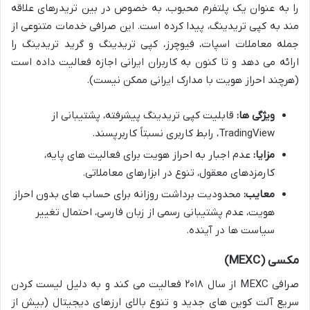
را به عنوان یک پلتفرم محبوب، به خصوص در بین تریدرهای علاقه
مند به کپی تریدینگ، پیدا کرده است. این صرافی خدمات متنوعی از
جمله معاملات اسپات، فیوچرز، کپی تریدینگ و گرید تریدینگ را
ارائه می دهد و تا کنون به کاربران ایرانی اجازه فعالیت داده است
(هرچند احراز هویت با مدارک ایرانی ممکن نیست).
ویژگی ها:
قابلیت کپی تریدینگ پیشرفته، پشتیبانی از
TradingView، رابط کاربری نسبتاً کاربرپسند.
مزایا:
عدم اجبار به احراز هویت برای فعالیت های پایه،
کارمزدهای معقول، تنوع در ابزارهای معاملاتی.
معایب:
محدودیت برداشت روزانه برای حساب های بدون احراز
هویت، عدم پشتیبانی رسمی از زبان فارسی، احتمال تغییر
سیاست ها در آینده.
مکسی (MEXC)
صرافی MEXC از سال ۲۰۱۸ فعالیت می کند و به دلیل لیست کردن
سریع آلت کوین های جدید و تنوع بالای ارزهای دیجیتال (بیش از