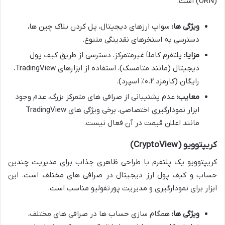
(ORN) است.
ویژگی ها:
سواپ ارزهای دیجیتال، پل کردن بلاک چین ها،
دسترسی به استخرهای نقدینگی متنوع.
مزایا:
پلتفرم کاملاً غیرمتمرکز، دسترسی از طریق کیف پول
دیجیتال (مانند متامسک)، استفاده از ابزارهای TradingView،
رایگان (کارمزد ۰.۲٪ اسپرد).
معایب:
عدم پشتیبانی از صرافی های متمرکز بزرگ، عدم وجود
ابزار نمودارگیری اختصاصی، برخی ویژگی های TradingView
مانند اعلان قیمت در آن فعال نیست.
کریپتوویو (CryptoView)
کریپتوویو یک پلتفرم با طراحی ظاهری جذاب برای مدیریت چندین
حساب و کیف پول ارز دیجیتال در صرافی های مختلف است. این
ابزار برای نمودارگیری و مدیریت پورتفولیو مناسب است.
ویژگی ها:
همگام سازی حساب ها در صرافی های مختلف،