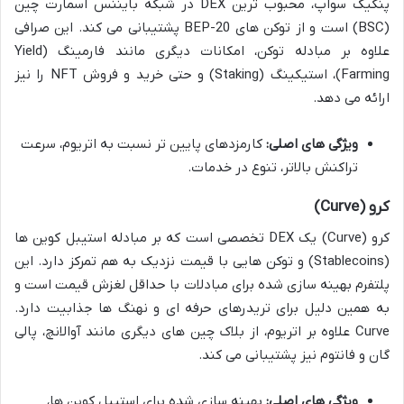
پنکیک سواپ، محبوب ترین DEX در شبکه بایننس اسمارت چین
(BSC) است و از توکن های BEP-20 پشتیبانی می کند. این صرافی
علاوه بر مبادله توکن، امکانات دیگری مانند فارمینگ (Yield
Farming)، استیکینگ (Staking) و حتی خرید و فروش NFT را نیز
ارائه می دهد.
ویژگی های اصلی:
کارمزدهای پایین تر نسبت به اتریوم، سرعت
تراکنش بالاتر، تنوع در خدمات.
کرو (Curve)
کرو (Curve) یک DEX تخصصی است که بر مبادله استیبل کوین ها
(Stablecoins) و توکن هایی با قیمت نزدیک به هم تمرکز دارد. این
پلتفرم بهینه سازی شده برای مبادلات با حداقل لغزش قیمت است و
به همین دلیل برای تریدرهای حرفه ای و نهنگ ها جذابیت دارد.
Curve علاوه بر اتریوم، از بلاک چین های دیگری مانند آوالانچ، پالی
گان و فانتوم نیز پشتیبانی می کند.
ویژگی های اصلی:
بهینه سازی شده برای استیبل کوین ها،