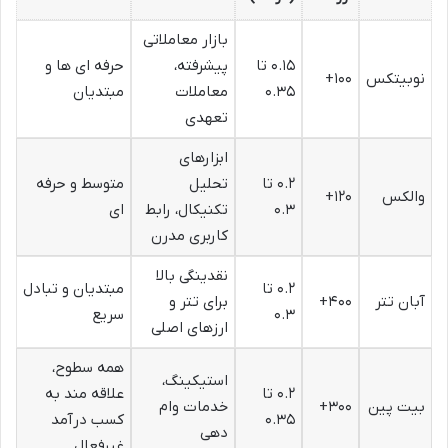
بازار معاملاتی
۰.۱۵ تا
پیشرفته،
حرفه ای ها و
نوبیتکس
۱۰۰+
۰.۳۵
معاملات
مبتدیان
تعهدی
ابزارهای
۰.۲ تا
تحلیل
متوسط و حرفه
والکس
۱۲۰+
۰.۳
تکنیکال، رابط
ای
کاربری مدرن
نقدینگی بالا
۰.۲ تا
مبتدیان و تبادل
آبان تتر
۴۰۰+
برای تتر و
۰.۳
سریع
ارزهای اصلی
همه سطوح،
استیکینگ،
۰.۲ تا
علاقه مند به
بیت پین
۳۰۰+
خدمات وام
۰.۳۵
کسب درآمد
دهی
غیرفعال