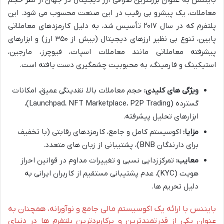
معاملات، یک پیشرو بی رقیب در این صنعت محسوب می شود. این
پلتفرم که در سال ۲۰۱۷ تأسیس شد، به دلیل کارمزدهای معاملاتی
پایین، تنوع بی نظیر ارزهای دیجیتال (بیش از ۳۵۰ ارز) و ابزارهای
پیشرفته معاملاتی مانند معاملات اسپات، فیوچرز، مارجین،
استیکینگ و فارمینگ، به محبوبیت چشمگیری دست یافته است.
ویژگی های کلیدی:
حجم معاملات بالا، نقدینگی عمیق، امکانات
گسترده (Launchpad، NFT Marketplace، P2P Trading)،
ابزارهای تحلیل پیشرفته.
مزایا:
اکوسیستم کامل و جامع، کارمزدهای رقابتی (با تخفیف
برای دارندگان BNB)، پشتیبانی از زبان های متعدد.
معایب:
تمرکززدایی نسبی و تغییرات مداوم در قوانین احراز
هویت (KYC)، عدم پشتیبانی مستقیم از کاربران ایرانی به
دلیل تحریم ها.
بایننس با ارائه یک اکوسیستم مالی جامع و نوآورانه، همچنان به
عنوان یکی از قدرتمندترین و پرکاربردترین پلتفرم ها در دنیای