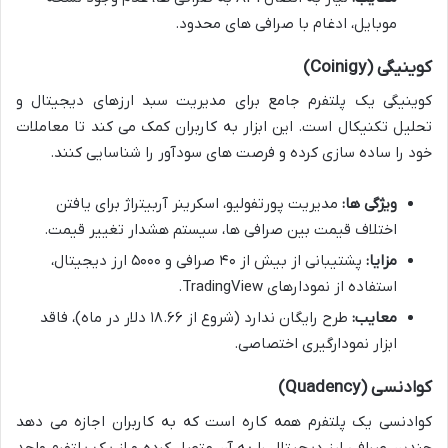
موبایل، ادغام با صرافی های محدود.
کوینیگی (Coinigy)
کوینیگی یک پلتفرم جامع برای مدیریت سبد ارزهای دیجیتال و
تحلیل تکنیکال است. این ابزار به کاربران کمک می کند تا معاملات
خود را ساده سازی کرده و فرصت های سودآور را شناسایی کنند.
ویژگی ها:
مدیریت پورتفولیو، اسکرینر آربیتراژ برای یافتن
اختلاف قیمت بین صرافی ها، سیستم هشدار تغییر قیمت.
مزایا:
پشتیبانی از بیش از ۴۰ صرافی و ۵۰۰۰ ارز دیجیتال،
استفاده از نمودارهای TradingView.
معایب:
طرح رایگان ندارد (شروع از ۱۸.۶۶ دلار در ماه)، فاقد
ابزار نمودارگیری اختصاصی.
کوادنسی (Quadency)
کوادنسی یک پلتفرم همه کاره است که به کاربران اجازه می دهد
چندین صرافی ارز دیجیتال را به آن متصل کرده و از یک پلتفرم واحد