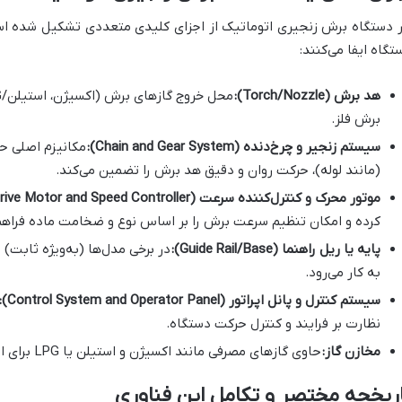
 دستگاه برش زنجیری اتوماتیک از اجزای کلیدی متعددی تشکیل شده ا
تگاه ایفا می‌کنند:
هد برش (Torch/Nozzle):
برش فلز.
سیستم زنجیر و چرخ‌دنده (Chain and Gear System):
مکانیزم اصلی ح
(مانند لوله)، حرکت روان و دقیق هد برش را تضمین می‌کند.
موتور محرک و کنترل‌کننده سرعت (Drive Motor and Speed Controller):
کرده و امکان تنظیم سرعت برش را بر اساس نوع و ضخامت ماده فراهم 
پایه یا ریل راهنما (Guide Rail/Base):
در برخی مدل‌ها (به‌ویژه ثابت)
به کار می‌رود.
سیستم کنترل و پانل اپراتور (Control System and Operator Panel):
نظارت بر فرایند و کنترل حرکت دستگاه.
مخازن گاز:
حاوی گازهای مصرفی مانند اکسیژن و استیلن یا LPG برای انجام فرایند برش هواگاز.
ریخچه مختصر و تکامل این فناوری