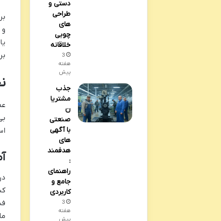
دستی و
طراحی
بر
های
و 
چوبی
یا
خلاقانه
بر
3
هفته
پیش
ن
جذب
مشتریا
عم
ن
بی
صنعتی
با آگهی
اس
های
هدفمند
آم
:
راهنمای
در
جامع و
کن
کاربردی
فش
3
هفته
ما
پیش