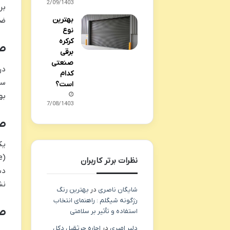
12/09/1403
بر
بهترین
ضر
نوع
کرکره
صن
برقی
صنعتی
در
کدام
سا
است؟
به
07/08/1403
صن
نظرات برتر کاربران
دس
نش
شایگان ناصری
در
بهترین رنگ
رژگونه شیگلم : راهنمای انتخاب
ص
استفاده و تأثیر بر سلامتی
دلیر امیری
در
اجاره جرثقیل دکل