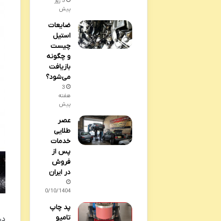
5 روز
پیش
ضایعات
استیل
چیست
و چگونه
بازیافت
می‌شود؟
3
هفته
پیش
عصر
طلایی
خدمات
پس از
فروش
در ایران
10/10/1404
پد چاپ
تامپو
در