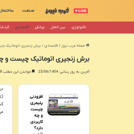
صنعت
ساختمان
تکنولوژی
بین الملل
پزشکی
اقتصادی
گردشگ
مجله غرب نیوز
/
اقتصادی
/
برش زنجیری اتوماتیک چیس
برش زنجیری اتوماتیک چیست و چه
آخرین به روز رسانی: 23/06/1404
خواندن این مطلب 8 دقیقه زمان میبرد
بر
(غ
افزودنی
پلیمری
کش
چیست
می
و چه
کاربردی
دارد؟