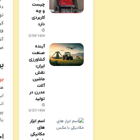
چیست
دق
و چه
تو
کاربردی
کر
دارد
قا
10/09/1404
آش
آینده
مه
صنعت
کشاورزی
ب
ایران:
نقش
بر
ماشین
آلات
هو
مدرن در
ای
تولید
ان
25/07/1404
پر
با
اسم ابزار
های
مکانیکی
اج