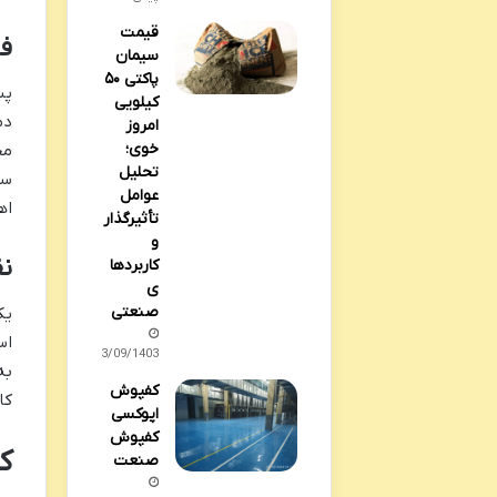
قیمت
فر
سیمان
پاکتی ۵۰
پس
کیلویی
دم
امروز
خوی؛
مح
تحلیل
سر
عوامل
اه
تأثیرگذار
و
نق
کاربردها
ی
صنعتی
یک
اس
23/09/1403
به
کفپوش
کا
اپوکسی
کفپوش
ک
صنعت