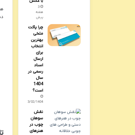
با عکس
3
هر
هفته
دس
پیش
چرا پاکت
ملخی
بهترین
انتخاب
برای
ارسال
اسناد
رسمی در
سال
1404
است؟
23/02/1404
نقش
سوهان
چوب در
هنرهای
تا