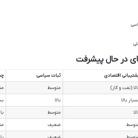
اسی
لی
های در حال پیشرفت
شتیبانی اقتصادی
ثبات سیاسی
چش
الا (نفت و گاز)
متوسط
مت
سیار بالا
بالا
بس
الا
متوسط
بال
توسط
ضعیف
مت
توسط
ضعیف
پا