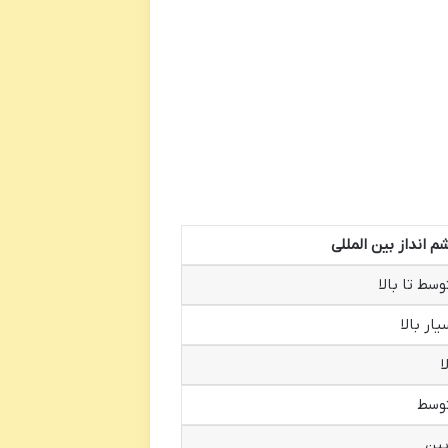
م انداز بین المللی
وسط تا بالا
یار بالا
ا
وسط
یین