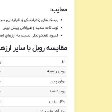
معایب:
ریسک های ژئوپلیتیکی و ناپایداری سی
نوسانات شدید و غیرقابل پیش بینی
کمبود نقدشوندگی نسبت به ارزهای اص
مقایسه روبل با سایر ارز
ارز
پ
روبل روسیه
ب
یوان چین
ب
روپیه هند
ب
رئال برزیل
م
رند آفریقای جنوبی
م