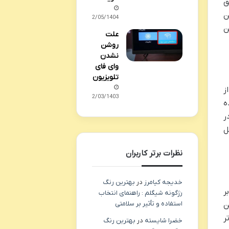
ق
ن
12/05/1404
ن
علت
روشن
نشدن
وای فای
تلویزیون
 از
22/03/1403
ل، TCL تلاش کرده
ر
ل
نظرات برتر کاربران
خدیجه کیامرز
در
بهترین رنگ
ر
رژگونه شیگلم : راهنمای انتخاب
استفاده و تأثیر بر سلامتی
را به رزولوشن
ر
خضرا شایسته
در
بهترین رنگ