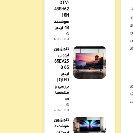
GTV-
ر
43SH62
8N |
ال مدل 43D3000 با سایز 43 اینچ،
هوشمند
ی
43 اینچ
ن
اربران
01/08/1404
ی
تلویزیون
ایوولی
65EV25
0 65
اینچ
QLED |
 رویکردی
بررسی و
مشخصا
ی
ت
ی
17/07/1404
تلویزیون
هوشمند
ایستکو