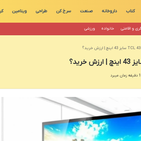
کتاب
داروخانه
صنعت
سرخ کن
طراحی
ویتامین
کر
ری و اقامتی
خانواده
ورزشی