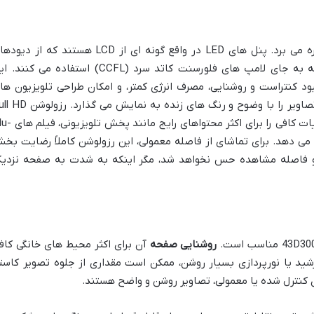
بهره می برد. پنل های LED در واقع گونه ای از LCD هستند که از دیو
ساطع کننده نور (LED) برای نور پس زمینه به جای لامپ های فلورسنت کاتد سرد (CCFL) استفاده می کن
بود کنتراست و روشنایی، مصرف انرژی کمتر، و امکان طراحی تلویزیون ها
باریک تر. مدل 43D3000 با این تکنولوژی، تصاویر را با وضوح و رنگ های زنده به نمایش می
(1920×1080 پیکسل) در سایز 43 اینچ، جزئیات کافی را برای اکثر محتوا
توای آنلاین با کیفیت 1080p ارائه می دهد. برای تماشای از فاصله معمولی، این رزولوشن کاملاً رضایت ب
نی با 4K در این سایز و فاصله مشاهده حس نخواهد شد، مگر اینکه به شدت به صفحه نزدی
روشنایی صفحه
آن برای اکثر محیط های خانگی کاف
رشید یا نورپردازی بسیار روشن، ممکن است مقداری از جلوه تصویر کاست
ری کنترل شده یا معمولی، تصاویر روشن و واضح هستند.