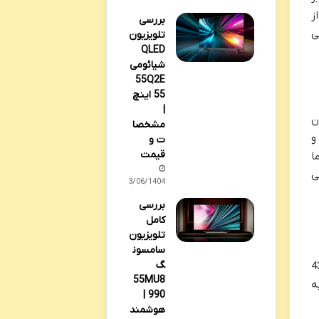
از
بررسی
ی
تلویزیون
QLED
شیائومی
55Q2E
55 اینچ
|
زن
مشخصا
و
ت و
قیمت
ا
ی
03/06/1404
بررسی
کامل
تلویزیون
سامسون
گ
ر انتخاب تلویزیون است و تلویزیون ال ای دی تی سی ال مدل 43D3000 سایز 43
55MU8
ن Full HD و پنل LED، تجربه
990 |
هوشمند