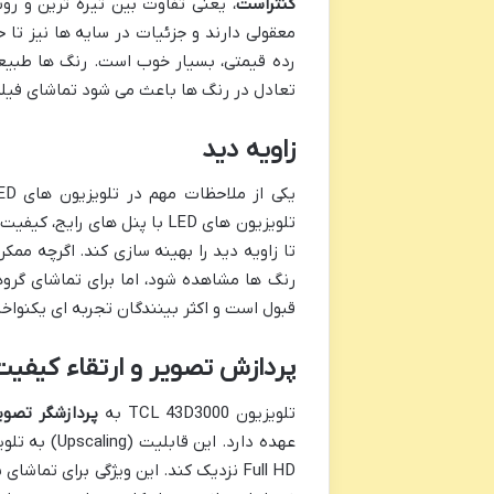
کنتراست
، یعنی تفاوت بین تیره ترین و ر
معقولی دارند و جزئیات در سایه ها نیز تا
رده قیمتی، بسیار خوب است. رنگ ها طبیعی
تعادل در رنگ ها باعث می شود تماشای فیلم
زاویه دید
یکی از ملاحظات مهم در تلویزیون های LCD/LED، مسئله
تا زاویه دید را بهینه سازی کند. اگرچه ممک
رنگ ها مشاهده شود، اما برای تماشای گروهی 
قبول است و اکثر بینندگان تجربه ای یکنواخ
پردازش تصویر و ارتقاء کیفیت (scaling
تلویزیون TCL 43D3000 به
پردازشگر تصوی
Full HD نزدیک کند. این ویژگی برای تم