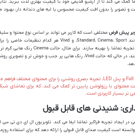
 کمک می کند تا از آرشیو قدیمی خود با کیفیت بهتری لذت ببرید. نتای
قول است و تصویر را بدون افت کیفیت محسوس یا لبه های دندانه دار، بهبود م
یر پیش فرض
مختلفی است که کاربر می تواند بر اساس نوع محتوا و سلیق
خود، آن ها را انتخاب کند. حالت هایی مانند Standard، Cinema، Sport، و Vivid هر کدام تنظیمات خاصی را
روشنایی، کنتراست و رنگ ارائه می دهند تا تجربه تماشا را بهینه سازند. برای مثال، حالت Cinema رنگ هایی
کنتراست مناسب برای فیلم ها را فراهم می کند، در حالی که حالت Vivid، رنگ هایی پر جنب و جوش تر و تصویری ر
دهد.
تلویزیون TCL 43D3000 با رزولوشن Full HD و پنل LED، تجربه بصری روشنی را برای محتوای مختلف فراهم 
یت محتوای با رزولوشن پایین تر کمک می کند، که برای تماشای شبک
می تر بسیار کاربردی است.
اری: شنیدنی های قابل قبول
 ایجاد تجربه فراگیر تماشا ایفا می کند. تلویزیون ال ای دی تی سی ا
تی خود، توانسته است کیفیت صدای قابل قبولی را ارائه دهد که برای استفاده روزمر