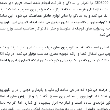
تلویزیون ال ای دی تی سی ال 43D3000 با تمرکز بر سادگی و ظرافت انجام شده است. فریم دور صف
به اندازه کافی ظریف است که تمرکز بیننده را بر روی تصویر حفظ کند. رن
قا می کند و به سادگی با سایر لوازم خانگی هماهنگ می شود. این سادگ
ع دکوراسیون، از کلاسیک تا مدرن تبدیل می کند. ابعاد فیزیکی این تلویزیو
ای اتاق های خواب، پذیرایی های کوچک تا متوسط و حتی دفاتر کار مناسب است. وزن نسبتا
ی کند.
ای فضاهایی است که نه به تلویزیون های بزرگ و سینمایی نیاز دارند و نه ب
بی بین اشغال فضا و ارائه تجربه بصری مناسب برقرار می کند. در یک اتا
 جذابی باشد، در حالی که در یک پذیرایی کوچک، بدون اینکه فضای زیادی را اشغا
ا یک پایه رومیزی عرضه می شود که طراحی ساده ای دارد و پایداری خوبی را برای تلویزیو
ی شده که تلویزیون را محکم روی سطح نگه دارد و از لرزش های احتمال
ز فرایندی ساده است و نیاز به ابزار پیچیده ای ندارد. اما اگر به دنبا
 خواهید جلوه ای مدرن تر به محیط ببخشید، امکان نصب این تلویزیون ب