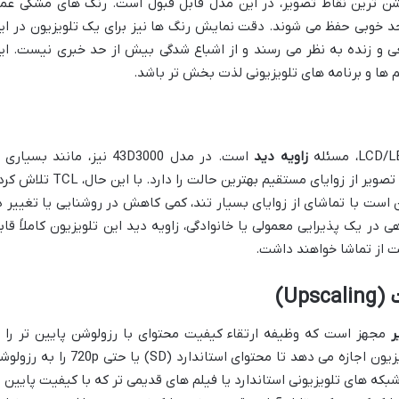
وشن ترین نقاط تصویر، در این مدل قابل قبول است. رنگ های مشکی عم
 حد خوبی حفظ می شوند. دقت نمایش رنگ ها نیز برای یک تلویزیون در ای
 و زنده به نظر می رسند و از اشباع شدگی بیش از حد خبری نیست. ای
 ها و برنامه های تلویزیونی لذت بخش تر باشد.
زاویه دید
است. در مدل 43D3000 نیز، مانند بسیاری
تلویزیون های LED با پنل های رایج، کیفیت تصویر از زوایای مستقیم بهترین حالت را دارد. با این حا
ن است با تماشای از زوایای بسیار تند، کمی کاهش در روشنایی یا تغییر د
در یک پذیرایی معمولی یا خانوادگی، زاویه دید این تلویزیون کاملاً قاب
ت از تماشا خواهند داشت.
Up)
ر
مجهز است که وظیفه ارتقاء کیفیت محتوای با رزولوشن پایین تر را ب
عهده دارد. این قابلیت (Upscaling) به تلویزیون اجازه می دهد تا محتوای استاندارد (SD) یا حتی 720p 
اشای شبکه های تلویزیونی استاندارد یا فیلم های قدیمی تر که با کیفیت پایین ت