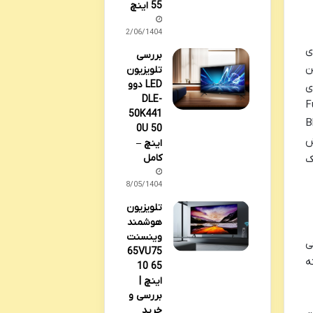
55 اینچ
02/06/1404
دهای
بررسی
ند. این
تلویزیون
LED دوو
ی
DLE-
 گذارد. رزولوشن Full HD
50K441
های رایج مانند پخش تلویزیونی، فیلم های Blu-
0U 50
خش
اینچ –
کامل
ک
28/05/1404
تلویزیون
هوشمند
وینسنت
ی
65VU75
ه
10 65
اینچ |
بررسی و
خرید