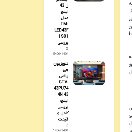
حه
ل 43
گ
اینچ
مدل
ی
TM-
ن
LED43F
ً
S01 |
بررسی
25/06/1404
ه
تلویزیون
ق
جی
ل
پلاس
GTV-
43PU74
4N 43
اینچ:
بررسی
ن
کامل و
ی
قیمت
ل
ر
21/06/1404