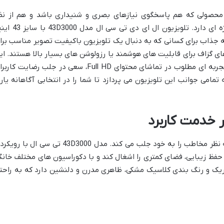
اب محصولی که هم پاسخگوی نیازهای بصری و شنیداری باشد و هم از نظ
اقتصادی مقرون به صرفه باشد، اهمیت ویژه ای دارد. تلویزیون ال ای دی تی سی 
نه جذاب برای کسانی که به دنبال یک تلویزیون باکیفیت تصویر مناسب برا
ی گزاف برای قابلیت های هوشمند یا رزولوشن های بسیار بالا هستند. ای
مدل از برند محبوب TCL، با تمرکز بر ارائه تجربه ای مطلوب در تماشای محتوای Full HD، سعی در جلب رضایت ک
 تمامی جوانب این تلویزیون می پردازد تا شما را در انتخابی آگاهانه یار
ر خدمت کاربرد
طراحی تلویزیون یکی از اولین نکاتی است که نظر مخاطب را به خود جلب می کند. مدل 43D3000 تی سی ال با
حفظ زیبایی، فضای کمتری را اشغال کند و با دکوراسیون های مختلف خانگ
 باریک و رنگ بندی کلاسیک مشکی، ظاهری مدرن و دلنشین دارد که به راحت