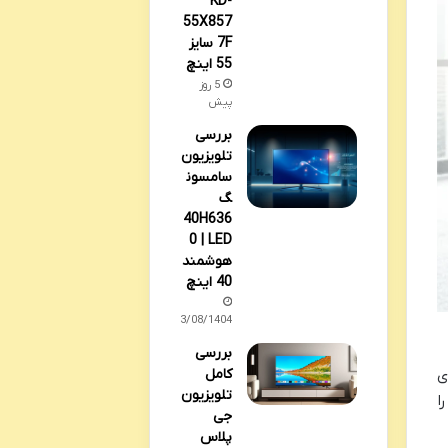
KD-
55X857
7F سایز
55 اینچ
5 روز
پیش
بررسی
تلویزیون
سامسون
گ
40H636
0 | LED
هوشمند
40 اینچ
13/08/1404
بررسی
کامل
ای
تلویزیون
را
جی
پلاس