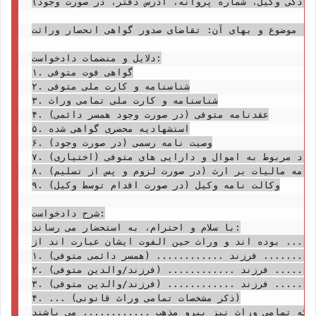
نوادگی وکیل، شماره پروانه، آدرس دفتر، در صورت وجود)
 یا موضوع و بهای آن: تقاضای صدور گواهی انحصار وراثت
دلایل و منضمات دادخواست:

۱. گواهی فوت متوفی

۲. شناسنامه و کارت ملی متوفی

۳. شناسنامه و کارت ملی تمامی وراث

۴. عقدنامه متوفی (در صورت وجود همسر دائمی)

۵. استشهادیه محضری گواهی شده

۶. وصیت نامه رسمی (در صورت وجود)

۷. (اختیاری) اسناد مربوط به اموال و دارایی های متوفی

۸. گواهی تسلیم اظهارنامه مالیات بر ارث (در صورت لزوم و پس از تسلیم)

۹. وکالت نامه وکیل (در صورت اقدام توسط وکیل)

شرح دادخواست:

با سلام و احترام، به استحضار می رساند:

.... بوده اند و وراث حین الفوت ایشان عبارت اند از:
۱. جناب/سرکار خانم ............ فرزند ............ (همسر دائمی متوفی)

۲. جناب/سرکار خانم ............ فرزند ............ (فرزند/والدین متوفی)

۳. جناب/سرکار خانم ............ فرزند ............ (فرزند/والدین متوفی)

۴. ... (ذکر مشخصات تمامی وراث قانونی)

که تمامی وراث نیز پیرو مذهب ............ می باشند.
