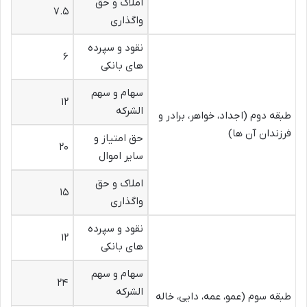
املاک و حق
۷.۵
واگذاری
نقود و سپرده
۶
های بانکی
سهام و سهم
۱۲
الشرکه
طبقه دوم (اجداد، خواهر، برادر و
فرزندان آن ها)
حق امتیاز و
۲۰
سایر اموال
املاک و حق
۱۵
واگذاری
نقود و سپرده
۱۲
های بانکی
سهام و سهم
۲۴
الشرکه
طبقه سوم (عمو، عمه، دایی، خاله