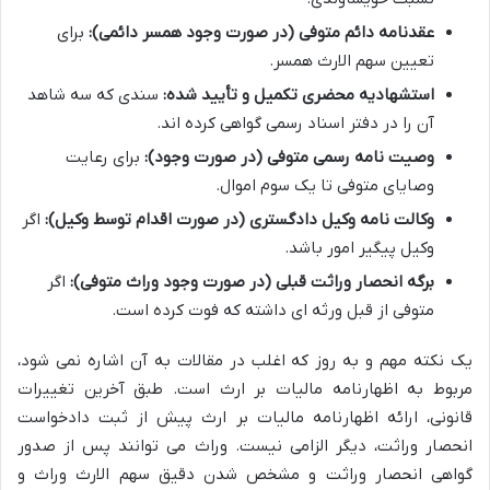
عقدنامه دائم متوفی (در صورت وجود همسر دائمی):
برای
تعیین سهم الارث همسر.
استشهادیه محضری تکمیل و تأیید شده:
سندی که سه شاهد
آن را در دفتر اسناد رسمی گواهی کرده اند.
وصیت نامه رسمی متوفی (در صورت وجود):
برای رعایت
وصایای متوفی تا یک سوم اموال.
وکالت نامه وکیل دادگستری (در صورت اقدام توسط وکیل):
اگر
وکیل پیگیر امور باشد.
برگه انحصار وراثت قبلی (در صورت وجود وراث متوفی):
اگر
متوفی از قبل ورثه ای داشته که فوت کرده است.
یک نکته مهم و به روز که اغلب در مقالات به آن اشاره نمی شود،
مربوط به اظهارنامه مالیات بر ارث است. طبق آخرین تغییرات
قانونی، ارائه اظهارنامه مالیات بر ارث پیش از ثبت دادخواست
انحصار وراثت، دیگر الزامی نیست. وراث می توانند پس از صدور
گواهی انحصار وراثت و مشخص شدن دقیق سهم الارث وراث و