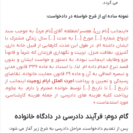
می گردد.
نمونه ساده ای از شرح خواسته در دادخواست:
«اینجانب [نام زن]، همسر/مطلقه آقای [نام مرد]، به موجب سند
ازدواج شماره […] مورخ […] به مدت […] سال زندگی مشترک با
ایشان داشته ام. در طول این مدت، کارهایی از قبیل خانه داری،
آشپزی، نظافت منزل، تربیت و نگهداری فرزندان که شرعاً و قانوناً
جزو وظایف اینجانب نبوده، به دستور و خواست ایشان و بدون
قصد تبرع انجام داده ام. لذا، با استناد به ماده ۳۳۶ قانون مدنی
و تبصره الحاقی به آن و ماده ۲۹ قانون حمایت خانواده، تقاضای
رسیدگی و تعیین و پرداخت
اجرت المثل ایام زوجیت
اینجانب از
تاریخ […] تا تاریخ […] توسط خوانده محترم را دارم. به علاوه،
پرداخت کلیه هزینه های دادرسی، از جمله هزینه کارشناسی،
مورد استدعاست.»
گام دوم: فرآیند دادرسی در دادگاه خانواده
پس از تقدیم دادخواست، مراحل دادرسی به شرح زیر آغاز می شود: