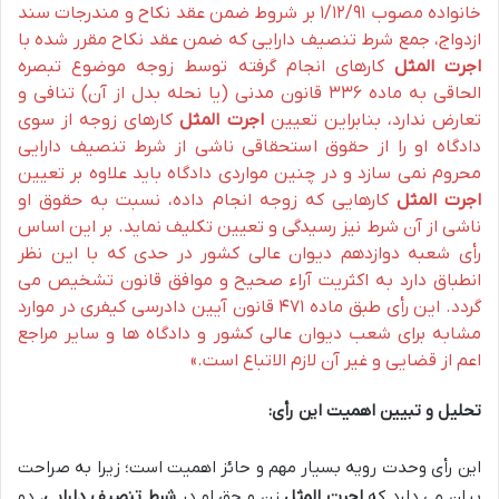
خانواده مصوب ۱/۱۲/۹۱ بر شروط ضمن عقد نکاح و مندرجات سند
ازدواج، جمع شرط تنصیف دارایی که ضمن عقد نکاح مقرر شده با
اجرت المثل
کارهای انجام گرفته توسط زوجه موضوع تبصره
الحاقی به ماده ۳۳۶ قانون مدنی (یا نحله بدل از آن) تنافی و
تعارض ندارد، بنابراین تعیین
اجرت المثل
کارهای زوجه از سوی
دادگاه او را از حقوق استحقاقی ناشی از شرط تنصیف دارایی
محروم نمی سازد و در چنین مواردی دادگاه باید علاوه بر تعیین
اجرت المثل
کارهایی که زوجه انجام داده، نسبت به حقوق او
ناشی از آن شرط نیز رسیدگی و تعیین تکلیف نماید. بر این اساس
رأی شعبه دوازدهم دیوان عالی کشور در حدی که با این نظر
انطباق دارد به اکثریت آراء صحیح و موافق قانون تشخیص می
گردد. این رأی طبق ماده ۴۷۱ قانون آیین دادرسی کیفری در موارد
مشابه برای شعب دیوان عالی کشور و دادگاه ها و سایر مراجع
اعم از قضایی و غیر آن لازم الاتباع است.»
تحلیل و تبیین اهمیت این رأی:
این رأی وحدت رویه بسیار مهم و حائز اهمیت است؛ زیرا به صراحت
بیان می دارد که
اجرت المثل
زن و حق او در
شرط تنصیف دارایی
، دو